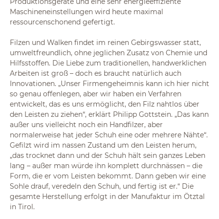
Produktionsgeräte und eine sehr energieeffiziente
Maschineneinstellungen wird heute maximal
ressourcenschonend gefertigt.
Filzen und Walken findet im reinen Gebirgswasser statt,
umweltfreundlich, ohne jeglichen Zusatz von Chemie und
Hilfsstoffen. Die Liebe zum traditionellen, handwerklichen
Arbeiten ist groß – doch es braucht natürlich auch
Innovationen. „Unser Firmengeheimnis kann ich hier nicht
so genau offenlegen, aber wir haben ein Verfahren
entwickelt, das es uns ermöglicht, den Filz nahtlos über
den Leisten zu ziehen“, erklärt Philipp Gottstein. „Das kann
außer uns vielleicht noch ein Handfilzer, aber
normalerweise hat jeder Schuh eine oder mehrere Nähte“.
Gefilzt wird im nassen Zustand um den Leisten herum,
„das trocknet dann und der Schuh hält sein ganzes Leben
lang – außer man würde ihn komplett durchnässen – die
Form, die er vom Leisten bekommt. Dann geben wir eine
Sohle drauf, veredeln den Schuh, und fertig ist er.“ Die
gesamte Herstellung erfolgt in der Manufaktur im Ötztal
in Tirol.