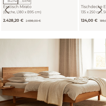
Esstisch Mirato
Tischdecke
(Buche, L180 x B95 cm)
135 x 250 cm, 
GOTS (blau/nat
2.428,20 €
124,00 €
2.698,00 €
189,