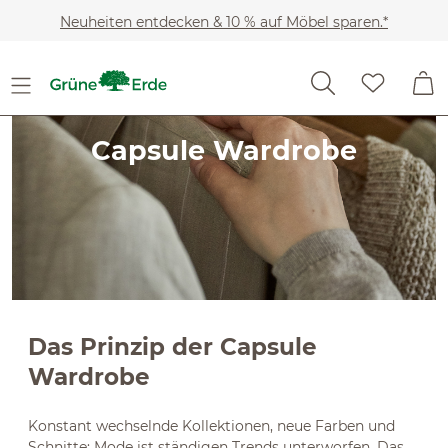
Slider überspringen
Zum Hauptinhalt springen
Neuheiten entdecken & 10 % auf Möbel sparen.*
Capsule Wardrobe
Das Prinzip der Capsule
Wardrobe
Konstant wechselnde Kollektionen, neue Farben und
Schnitte: Mode ist ständigen Trends unterworfen. Das