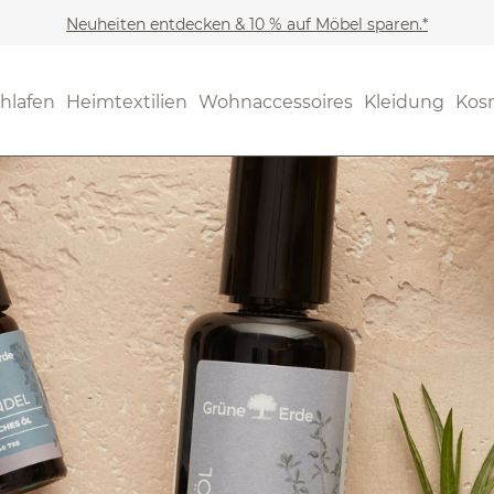
Neuheiten entdecken & 10 % auf Möbel sparen.*
hlafen
Heimtextilien
Wohnaccessoires
Kleidung
Kos