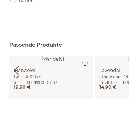
Kühl lagern.
Passende Produkte
Mandelöl
Lavendel
Basisöl 100 ml
ätherisches Öl
Inhalt:
0.1 L
(199,00 € / 1 L)
Inhalt:
0.01 L
(1.49
19,90 €
14,90 €