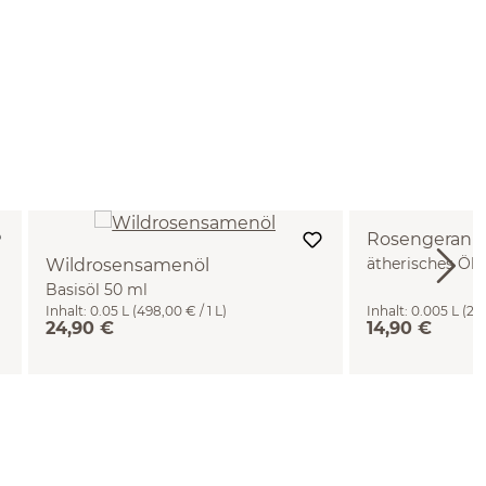
Rosengerani
ätherisches Öl 
Wildrosensamenöl
Basisöl 50 ml
Inhalt:
0.05 L
(498,00 € / 1 L)
Inhalt:
0.005 L
(2.9
24,90 €
14,90 €