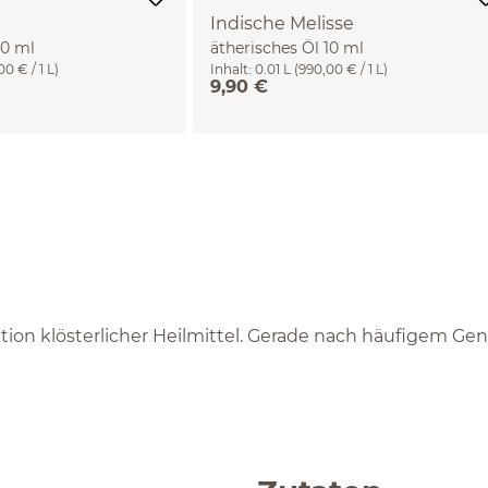
Indische Melisse
10 ml
ätherisches Öl 10 ml
0 € / 1 L)
Inhalt:
0.01 L
(990,00 € / 1 L)
9,90 €
tion klösterlicher Heilmittel. Gerade nach häufigem Ge