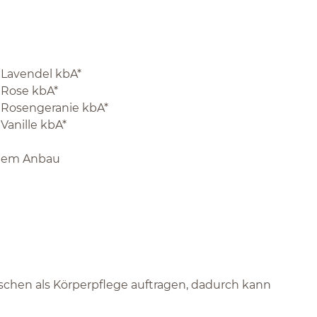
l Lavendel kbA*
l Rose kbA*
l Rosengeranie kbA*
Vanille kbA*
schem Anbau
schen als Körperpflege auftragen, dadurch kann