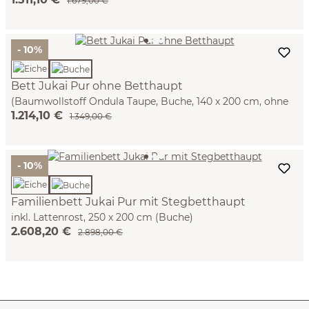
Betthaupt und Betthaupthousse)
1.679,00 €
- 10%
Bett Jukai Pur ohne Betthaupt
(Baumwollstoff Ondula Taupe, Buche, 140 x 200 cm, ohne
1.214,10 €
Betthaupt mit Bettrahmenhousse)
1.349,00 €
- 10%
Familienbett Jukai Pur mit Stegbetthaupt
inkl. Lattenrost, 250 x 200 cm (Buche)
2.608,20 €
2.898,00 €