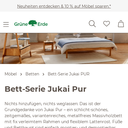
Slider überspringen
Zum Hauptinhalt springen
Neuheiten entdecken & 10 % auf Möbel sparen.*
Möbel
Betten
Bett-Serie Jukai PUR
Bett-Serie Jukai Pur
Nichts hinzufügen, nichts weglassen: Das ist der
Grundgedanke von Jukai Pur – ein schlicht-schönes,
zeitgemäßes, variantenreiches, metallfreies Massivholzbett
mit fix verleimtem Rahmen und flexiblem Lattenrost. Füße
und Betthaupt sind einfach montier- und demontierbar.