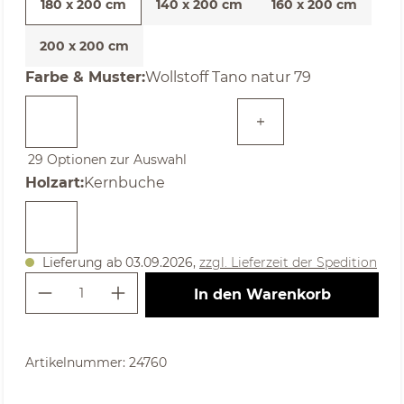
180 x 200 cm
140 x 200 cm
160 x 200 cm
200 x 200 cm
auswählen
Farbe & Muster
:
Wollstoff Tano natur 79
29 Optionen zur Auswahl
auswählen
Holzart
:
Kernbuche
Lieferung ab 03.09.2026,
zzgl. Lieferzeit der Spedition
Produkt Anzahl: Gib den gewünschte
In den Warenkorb
Artikelnummer:
24760