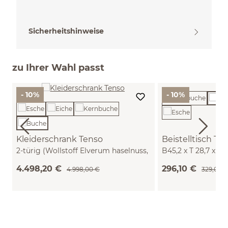
Sicherheitshinweise
zu Ihrer Wahl passt
- 10%
- 10%
Kleiderschrank Tenso
Beistelltisch Te
2-türig (Wollstoff Elverum haselnuss,
B45,2 x T 28,7 x H
Buche)
4.498,20 €
296,10 €
4.998,00 €
329,00 