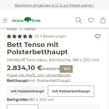
Zum Hauptinhalt springen
Neuheiten entdecken & 10 % auf Möbel sparen.*
Möbel
Betten
(5) 4 Bewertungen
Durchschnittliche Bewertung von 5 von 5 Sternen
Bett Tenso mit
Polsterbetthaupt
(Wollstoff Tano natur, Kernbuche, 180 x 200 cm)
Verkaufspreis:
2.834,10 €
Regulärer Preis:
3.149,00 €
- 10%
Preise inkl. MwSt. zzgl. Versandkosten
Betthaupt:
mit Polsterbetthaupt
mit Holzbetthaupt
mit Polsterbetthaupt
auswählen
Bettgröße
:
180 x 200 cm