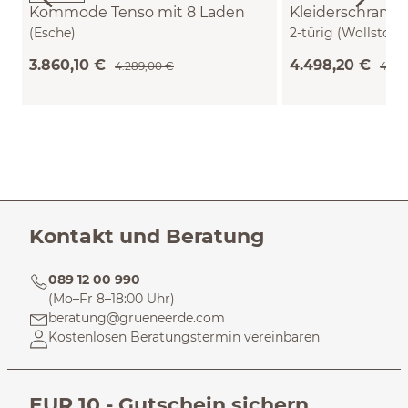
Kommode Tenso mit 8 Laden
Kleiderschrank 
(Esche)
2-türig (Wollstoff
Buche)
3.860,10 €
4.498,20 €
4.289,00 €
4.99
Kontakt und Beratung
089 12 00 990
(Mo–Fr 8–18:00 Uhr)
beratung@grueneerde.com
Kostenlosen Beratungstermin vereinbaren
EUR 10,- Gutschein sichern