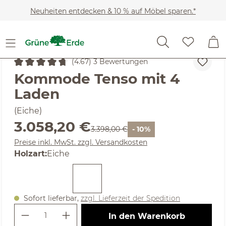
Zum Hauptinhalt springen
Neuheiten entdecken & 10 % auf Möbel sparen.*
Möbel
Wohnschränke
Kommoden
(4.67) 3 Bewertungen
Durchschnittliche Bewertung von 4.67 von 5 Sternen
Kommode Tenso mit 4
Laden
(Eiche)
Verkaufspreis:
3.058,20 €
Regulärer Preis:
3.398,00 €
- 10%
Preise inkl. MwSt. zzgl. Versandkosten
auswählen
Holzart
:
Eiche
Sofort lieferbar,
zzgl. Lieferzeit der Spedition
Produkt Anzahl: Gib den gewünschte
In den Warenkorb