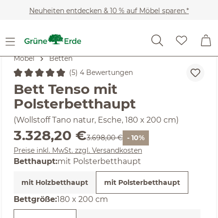
Zum Hauptinhalt springen
Neuheiten entdecken & 10 % auf Möbel sparen.*
Möbel
Betten
(5) 4 Bewertungen
Durchschnittliche Bewertung von 5 von 5 Sternen
Bett Tenso mit
Polsterbetthaupt
(Wollstoff Tano natur, Esche, 180 x 200 cm)
Verkaufspreis:
3.328,20 €
Regulärer Preis:
3.698,00 €
- 10%
Preise inkl. MwSt. zzgl. Versandkosten
Betthaupt:
mit Polsterbetthaupt
mit Holzbetthaupt
mit Polsterbetthaupt
auswählen
Bettgröße
:
180 x 200 cm