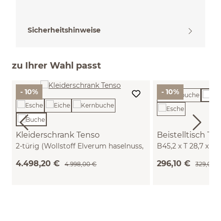
Sicherheitshinweise
zu Ihrer Wahl passt
- 10%
- 10%
Kleiderschrank Tenso
Beistelltisch Te
2-türig (Wollstoff Elverum haselnuss,
B45,2 x T 28,7 x H
Buche)
4.498,20 €
296,10 €
4.998,00 €
329,00 