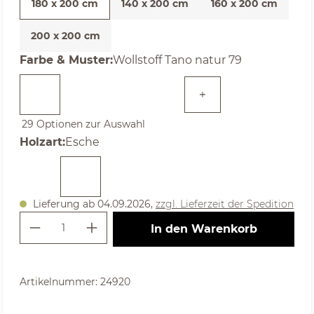
180 x 200 cm
140 x 200 cm
160 x 200 cm
200 x 200 cm
auswählen
Farbe & Muster
:
Wollstoff Tano natur 79
29 Optionen zur Auswahl
auswählen
Holzart
:
Esche
Lieferung ab 04.09.2026,
zzgl. Lieferzeit der Spedition
Produkt Anzahl: Gib den gewünschte
In den Warenkorb
Artikelnummer:
24920