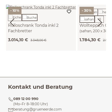
- 10%
- 30%
+
5
Rolloschrank Tonda inkl 2
Wollteppich Che
Fachbretter
(safran, 200 x 300
B 200 x T 50 x H 59,1 cm (Buche)
3.014,10 €
1.784,30 €
3.349,00 €
2.549
Kontakt und Beratung
089 12 00 990
(Mo–Fr 8–18:00 Uhr)
beratung@grueneerde.com