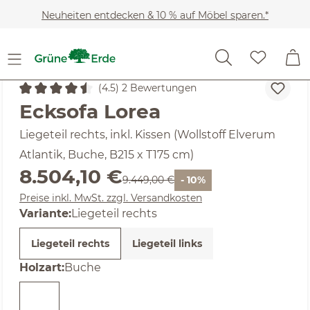
Zum Hauptinhalt springen
Neuheiten entdecken & 10 % auf Möbel sparen.*
(4.5) 2 Bewertungen
Durchschnittliche Bewertung von 4.5 von 5 Sternen
Ecksofa Lorea
Liegeteil rechts, inkl. Kissen (Wollstoff Elverum
Atlantik, Buche, B215 x T175 cm)
Verkaufspreis:
8.504,10 €
Regulärer Preis:
9.449,00 €
- 10%
Preise inkl. MwSt. zzgl. Versandkosten
Variante:
Liegeteil rechts
Liegeteil rechts
Liegeteil links
auswählen
Holzart
:
Buche