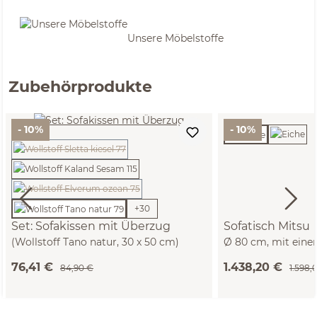
Unsere Möbelstoffe
Zubehörprodukte
- 10%
- 10%
(Diese Option ist zurzeit nicht verfügbar.)
(Diese Option ist zurzeit nicht verfügbar.)
+
30
Set: Sofakissen mit Überzug
Sofatisch Mitsu
(Wollstoff Tano natur, 30 x 50 cm)
Ø 80 cm, mit eine
76,41 €
1.438,20 €
84,90 €
1.598,