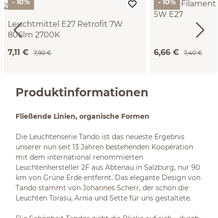
- 10%
- 10%
Osram Filament
5W E27
Leuchtmittel E27 Retrofit 7W
806lm 2700K
7,11 €
6,66 €
7,90 €
7,40 €
Produktinformationen
Fließende Linien, organische Formen
Die Leuchtenserie Tando ist das neueste Ergebnis
unserer nun seit 13 Jahren bestehenden Kooperation
mit dem international renommierten
Leuchtenhersteller 2F aus Abtenau in Salzburg, nur 90
km von Grüne Erde entfernt. Das elegante Design von
Tando stammt von Johannes Scherr, der schon die
Leuchten Torasu, Arnia und Sette für uns gestaltete.