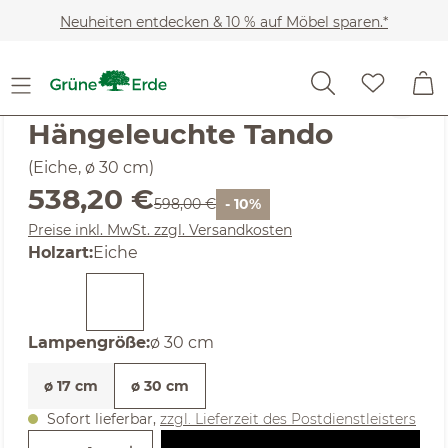
Zum Hauptinhalt springen
Neuheiten entdecken & 10 % auf Möbel sparen.*
(4.82) 11 Bewertungen
Durchschnittliche Bewertung von 4.82 von 5 Sternen
Hängeleuchte Tando
(Eiche, ø 30 cm)
Verkaufspreis:
538,20 €
Regulärer Preis:
598,00 €
- 10%
Preise inkl. MwSt. zzgl. Versandkosten
auswählen
Holzart
:
Eiche
auswählen
Lampengröße
:
ø 30 cm
ø 17 cm
ø 30 cm
Sofort lieferbar,
zzgl. Lieferzeit des Postdienstleisters
Produkt Anzahl: Gib den gewünschte