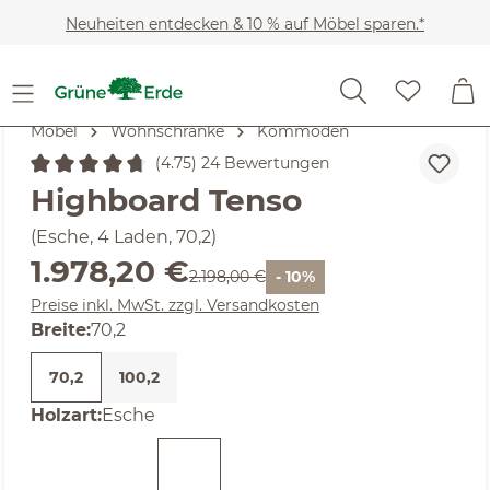
Zum Hauptinhalt springen
Neuheiten entdecken & 10 % auf Möbel sparen.*
Möbel
Wohnschränke
Kommoden
(4.75) 24 Bewertungen
Durchschnittliche Bewertung von 4.75 von 5 Sternen
Highboard Tenso
(Esche, 4 Laden, 70,2)
Verkaufspreis:
1.978,20 €
Regulärer Preis:
2.198,00 €
- 10%
Preise inkl. MwSt. zzgl. Versandkosten
auswählen
Breite
:
70,2
70,2
100,2
auswählen
Holzart
:
Esche