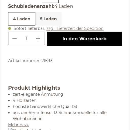
auswählen
Schubladenanzahl
:
4 Laden
4 Laden
5 Laden
Sofort lieferbar,
zzgl. Lieferzeit der Spedition
Produkt Anzahl: Gib den gewünschte
In den Warenkorb
Artikelnummer:
21593
Produkt Highlights
zart-elegante Anmutung
4 Holzarten
höchste handwerkliche Qualität
aus der Serie Tenso: 13 Schrankmodelle für alle
Wohnbereiche
Mehr dazu