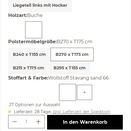
Liegeteil links mit Hocker
auswählen
Holzart
:
Buche
auswählen
Polstermöbelgröße
:
B270 x T175 cm
B240 x T155 cm
B270 x T175 cm
B215 x T175 cm
B295 x T155 cm
auswählen
Stoffart & Farbe
:
Wollstoff Stavang sand 66
27 Optionen zur Auswahl
Lieferzeit: 28 Tage,
zzgl. Lieferzeit der Spedition
Produkt Anzahl: Gib den gewünschte
In den Warenkorb