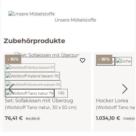
Unsere Möbelstoffe
Zubehörprodukte
- 10%
- 10%
(Diese Option ist zurzeit nicht verfügbar.)
(Diese Option ist zurzeit nicht verfügbar.)
+
30
Set: Sofakissen mit Überzug
Hocker Lorea
(Wollstoff Tano natur, 30 x 50 cm)
(Wollstoff Tano na
T60 cm)
76,41 €
1.034,10 €
84,90 €
1.149,0