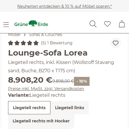
Zum Hauptinhalt springen
Neuheiten entdecken & 10 % auf Möbel sparen.*
Möbel
Sofas & Couches
(5) 1 Bewertung
Durchschnittliche Bewertung von 5 von 5 Sternen
Lounge-Sofa Lorea
Liegeteil rechts, inkl. Kissen (Wollstoff Stavang
sand, Buche, B270 x T175 cm)
Verkaufspreis:
8.908,20 €
Regulärer Preis:
9.898,00 €
- 10%
Preise inkl. MwSt. zzgl. Versandkosten
Variante:
Liegeteil rechts
Liegeteil rechts
Liegeteil links
Liegeteil rechts mit Hocker