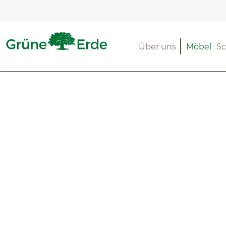
m Hauptinhalt springen
Zur Suche springen
Zur Hauptnavigation springen
Über uns
Möbel
Sc