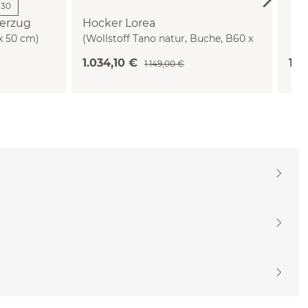
+
30
berzug
Hocker Lorea
 x 50 cm)
(Wollstoff Tano natur, Buche, B60 x
T60 cm)
1.034,10 €
10.
1.149,00 €