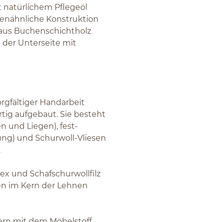
 natürlichem Pflegeöl
menähnliche Konstruktion
 aus Buchenschichtholz
 der Unterseite mit
orgfältiger Handarbeit
tig aufgebaut. Sie besteht
n und Liegen), fest-
rung) und Schurwoll-Vliesen
.
ex und Schafschurwollfilz
en im Kern der Lehnen
ern mit dem Möbelstoff