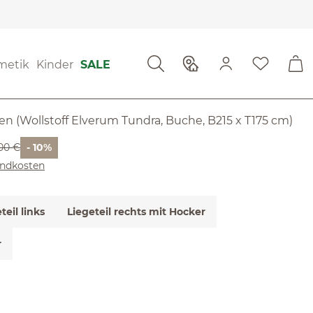
tung
metik
Kinder
SALE
g von 5 von 5 Sternen
fa Lorea
issen (Wollstoff Elverum Tundra, Buche, B215 x T175 cm)
rer Preis:
00 €
- 10%
sandkosten
teil links
Liegeteil rechts mit Hocker
r