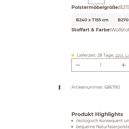
aus
Polstermöbelgröße
:
B215
B240 x T155 cm
B270
auswäh
Stoffart & Farbe
:
Wollsto
Lieferzeit: 28 Tage,
zzgl. L
Produkt Anzahl:
Artikelnummer:
686790
Produkt Highlights
ökologisch konsequent un
bequeme Naturfaserpolste