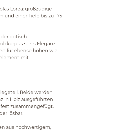
ofas Lorea: großzügige
 und einer Tiefe bis zu 175
 der optisch
lzkorpus stets Eleganz.
en für ebenso hohen wie
selement mit
iegeteil. Beide werden
nz in Holz ausgeführten
 fest zusammengefügt.
er lösbar.
nten aus hochwertigem,