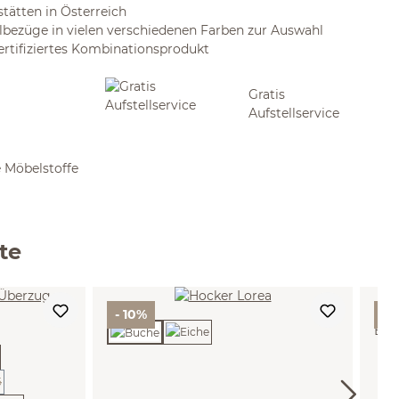
stätten in Österreich
bezüge in vielen verschiedenen Farben zur Auswahl
rtifiziertes Kombinationsprodukt
Gratis
Aufstellservice
 Möbelstoffe
te
Sc
- 10%
- 
Eck
urzeit nicht verfügbar.)
Türf
B27
Gru
 zurzeit nicht verfügbar.)