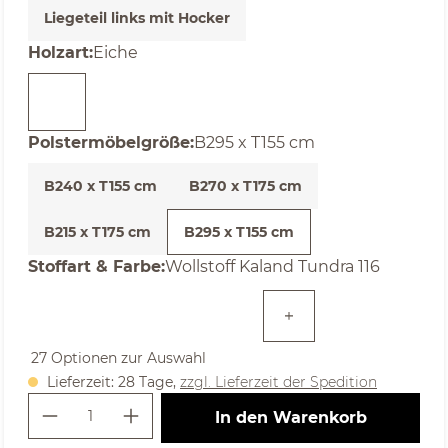
Liegeteil links mit Hocker
auswählen
Holzart
:
Eiche
auswählen
Polstermöbelgröße
:
B295 x T155 cm
B240 x T155 cm
B270 x T175 cm
B215 x T175 cm
B295 x T155 cm
auswählen
Stoffart & Farbe
:
Wollstoff Kaland Tundra 116
27 Optionen zur Auswahl
Lieferzeit: 28 Tage,
zzgl. Lieferzeit der Spedition
Produkt Anzahl: Gib den gewünschte
In den Warenkorb