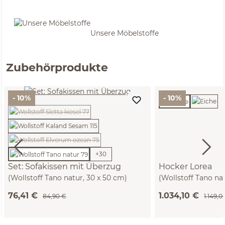
Unsere Möbelstoffe
Zubehörprodukte
- 10%
- 10%
(Diese Option ist zurzeit nicht verfügbar.)
(Diese Option ist zurzeit nicht verfügbar.)
+
30
Set: Sofakissen mit Überzug
Hocker Lorea
(Wollstoff Tano natur, 30 x 50 cm)
(Wollstoff Tano na
T60 cm)
76,41 €
1.034,10 €
84,90 €
1.149,0