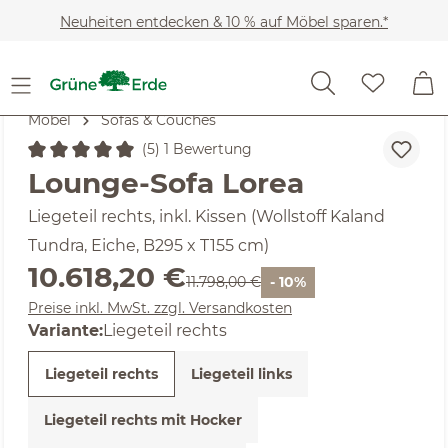
Zum Hauptinhalt springen
Neuheiten entdecken & 10 % auf Möbel sparen.*
Möbel
Sofas & Couches
(5) 1 Bewertung
Durchschnittliche Bewertung von 5 von 5 Sternen
Lounge-Sofa Lorea
Liegeteil rechts, inkl. Kissen (Wollstoff Kaland
Tundra, Eiche, B295 x T155 cm)
Verkaufspreis:
10.618,20 €
Regulärer Preis:
11.798,00 €
- 10%
Preise inkl. MwSt. zzgl. Versandkosten
Variante:
Liegeteil rechts
Liegeteil rechts
Liegeteil links
Liegeteil rechts mit Hocker