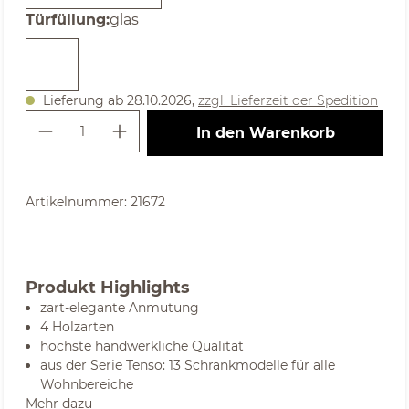
auswählen
Türfüllung
:
glas
Lieferung ab 28.10.2026,
zzgl. Lieferzeit der Spedition
Produkt Anzahl: Gib den gewünschte
In den Warenkorb
Artikelnummer:
21672
Produkt Highlights
zart-elegante Anmutung
4 Holzarten
höchste handwerkliche Qualität
aus der Serie Tenso: 13 Schrankmodelle für alle
Wohnbereiche
Mehr dazu