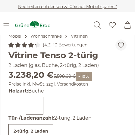
Zum Hauptinhalt springen
Neuheiten entdecken & 10 % auf Möbel sparen.*
Möbel
Wohnschränke
Vitrinen
(4.3) 10 Bewertungen
Durchschnittliche Bewertung von 4.3 von 5 Sternen
Vitrine Tenso 2-türig
2 Laden (glas, Buche, 2-türig, 2 Laden)
Verkaufspreis:
3.238,20 €
Regulärer Preis:
3.598,00 €
- 10%
Preise inkl. MwSt. zzgl. Versandkosten
auswählen
Holzart
:
Buche
auswählen
Tür-/Ladenanzahl
:
2-türig, 2 Laden
2-türig, 2 Laden