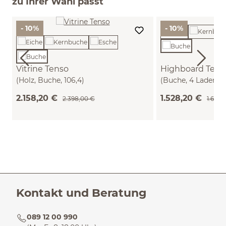
zu Ihrer Wahl passt
- 10%
- 10%
Vitrine Tenso
Highboard Tens
(Holz, Buche, 106,4)
(Buche, 4 Laden, 7
2.158,20 €
1.528,20 €
2.398,00 €
1.698,
Kontakt und Beratung
089 12 00 990