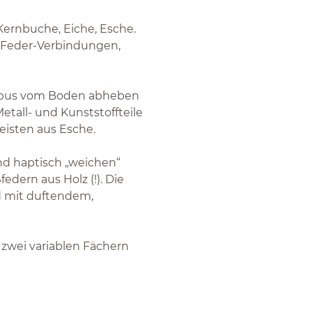
Kernbuche, Eiche, Esche.
d-Feder-Verbindungen,
orpus vom Boden abheben
tall- und Kunststoffteile
eisten aus Esche.
nd haptisch „weichen“
edern aus Holz (!). Die
nd mit duftendem,
 zwei variablen Fächern