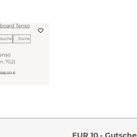
enso
n, 70,2)
.698,00 €
EUR 10,- Gutsche