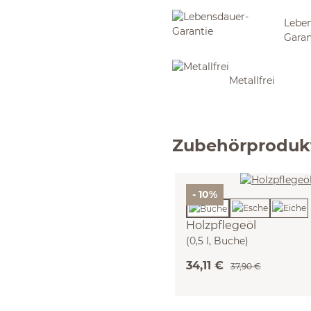
Leben
Garan
Metallfrei
Zubehörproduk
- 10%
Holzpflegeöl
(0,5 l, Buche)
34,11 €
37,90 €