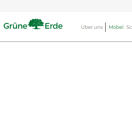
m Hauptinhalt springen
Zur Suche springen
Zur Hauptnavigation springen
Über uns
Möbel
Sc