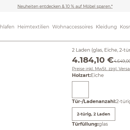
Neuheiten entdecken & 10 % auf Möbel sparen.*
Möbel
Wohnschränke
(4.3) 10 Be
hlafen
Heimtextilien
Wohnaccessoires
Kleidung
Kos
Durchschnittliche Bewertung
Vitrine Te
2 Laden (glas, Eiche, 2-tü
Verkaufspreis:
4.184,10 €
Reguläre
4.649,0
Preise inkl. MwSt. zzgl. Ver
auswählen
Holzart
:
Eiche
ausw
Tür-/Ladenanzahl
:
2-türi
2-türig, 2 Laden
auswählen
Türfüllung
:
glas