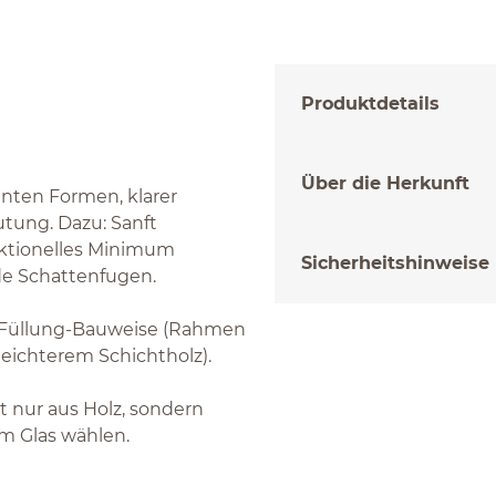
Produktdetails
Über die Herkunft
anten Formen, klarer
utung. Dazu: Sanft
nktionelles Minimum
Sicherheitshinweise
nde Schattenfugen.
d-Füllung-Bauweise (Rahmen
leichterem Schichtholz).
t nur aus Holz, sondern
m Glas wählen.