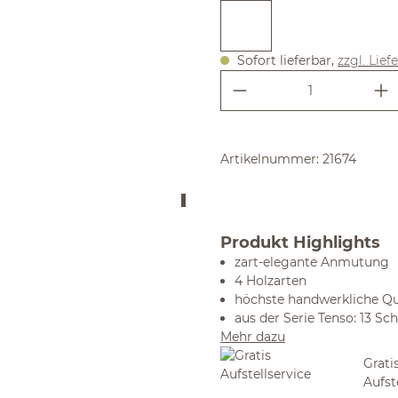
Sofort lieferbar,
zzgl. Lief
Produkt Anzahl:
Artikelnummer:
21674
Produkt Highlights
zart-elegante Anmutung
4 Holzarten
höchste handwerkliche Qu
aus der Serie Tenso: 13 S
Mehr dazu
Grati
Aufst