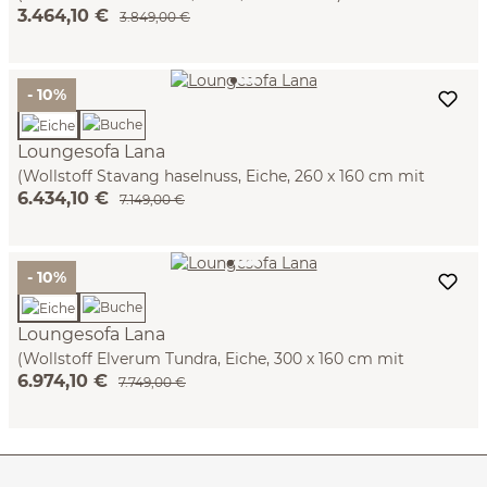
3.464,10 €
3.849,00 €
- 10%
Loungesofa Lana
(Wollstoff Stavang haselnuss, Eiche, 260 x 160 cm mit
6.434,10 €
Liegeteil links/re)
7.149,00 €
- 10%
Loungesofa Lana
(Wollstoff Elverum Tundra, Eiche, 300 x 160 cm mit
6.974,10 €
Liegeteil links/re)
7.749,00 €