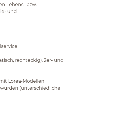
gen Lebens- bzw.
ie- und
lservice.
atisch, rechteckig), 2er- und
 mit Lorea-Modellen
t wurden (unterschiedliche