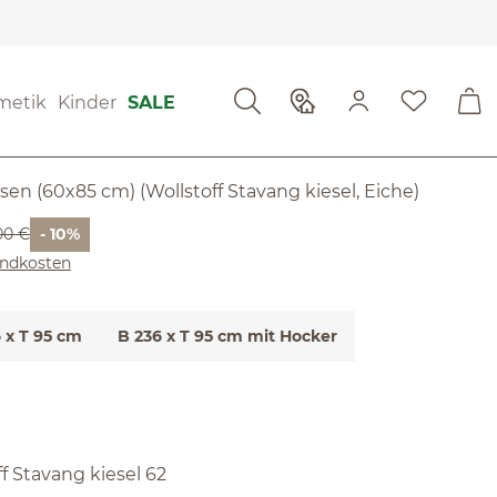
wertungen
metik
Kinder
SALE
 von 4.75 von 5 Sternen
orea
issen (60x85 cm) (Wollstoff Stavang kiesel, Eiche)
er Preis:
00 €
- 10%
sandkosten
 x T 95 cm
B 236 x T 95 cm mit Hocker
len
ff Stavang kiesel 62