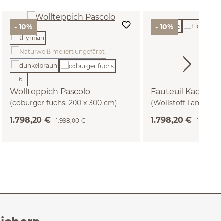
- 10%
- 10%
(Diese Option ist zurzeit nicht verfügbar.)
+
6
Wollteppich Pascolo
Fauteuil Kador
(coburger fuchs, 200 x 300 cm)
(Wollstoff Tano nat
1.798,20 €
1.798,20 €
1.998,00 €
1.998,00