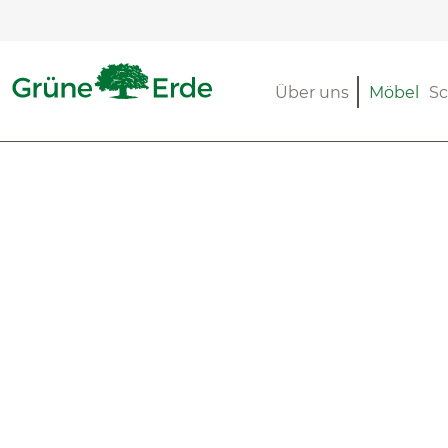
m Hauptinhalt springen
Zur Suche springen
Zur Hauptnavigation springen
Über uns
Möbel
Sc