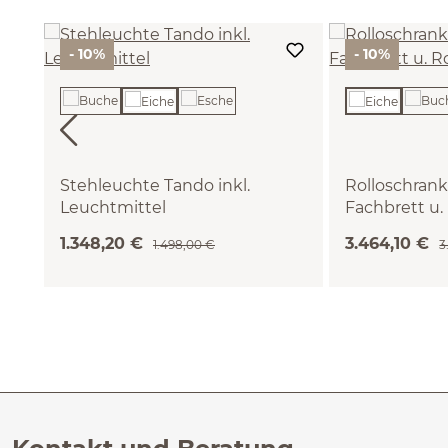
- 10%
- 10%
Stehleuchte Tando inkl.
Rolloschrank 
Leuchtmittel
Fachbrett u.
(Eiche)
B 120,2 x T 51,
1.348,20 €
3.464,10 €
1.498,00 €
3