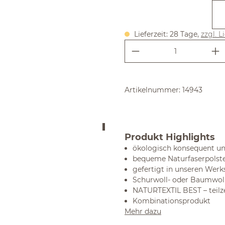
Lieferzeit: 28 Tage,
zzgl. L
Produkt Anzahl:
Artikelnummer:
14943
Produkt Highlights
ökologisch konsequent un
bequeme Naturfaserpolste
gefertigt in unseren Werk
Schurwoll- oder Baumwoll
NATURTEXTIL BEST – teilze
Kombinationsprodukt
Mehr dazu