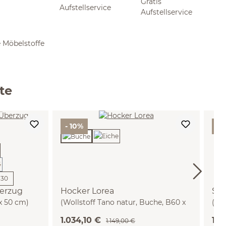
Gratis
Aufstellservice
 Möbelstoffe
te
- 10%
- 
urzeit nicht verfügbar.)
 zurzeit nicht verfügbar.)
+
30
berzug
Hocker Lorea
Sof
 x 50 cm)
(Wollstoff Tano natur, Buche, B60 x
(Bu
T60 cm)
1.034,10 €
1.0
1.149,00 €