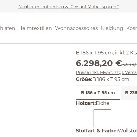
Neuheiten entdecken & 10 % auf Möbel sparen.*
Möbel
Sofas & Couches
(4.75) 4 Be
hlafen
Heimtextilien
Wohnaccessoires
Kleidung
Kos
Durchschnittliche Bewertung
2er Sofa L
B 186 x T 95 cm, inkl. 2 K
Verkaufspreis:
6.298,20 €
Regulär
6.998,
Preise inkl. MwSt. zzgl. Ver
Größe:
B 186 x T 95 cm
B 186 x T 95 cm
B 236
auswählen
Holzart
:
Eiche
auswäh
Stoffart & Farbe
:
Wollsto