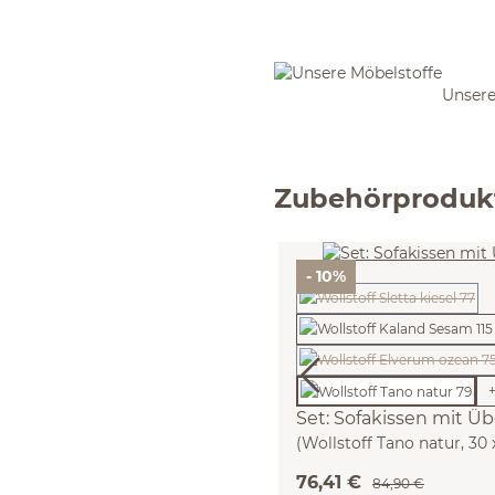
Unsere
Zubehörproduk
- 10%
(Diese Option ist z
(Diese Option ist
Set: Sofakissen mit Ü
(Wollstoff Tano natur, 30
76,41 €
84,90 €