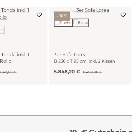
- 10%
Tonda inkl. 1
3er Sofa Lorea
 Rollo
B 236 x T 95 cm, inkl. 2 Kissen
8 x H 87,5cm (Eiche)
(60x85 cm) (Wollstoff Elverum
5.848,20 €
.849,00 €
6.498,00 €
haselnuss, Buche)