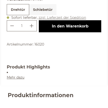
Drehtür
Schiebetür
Sofort lieferbar,
zzgl. Lieferzeit der Spedition
Produkt Anzahl: Gib den gewünschte
In den Warenkorb
Artikelnummer:
16020
Produkt Highlights
Mehr dazu
Produktinformationen