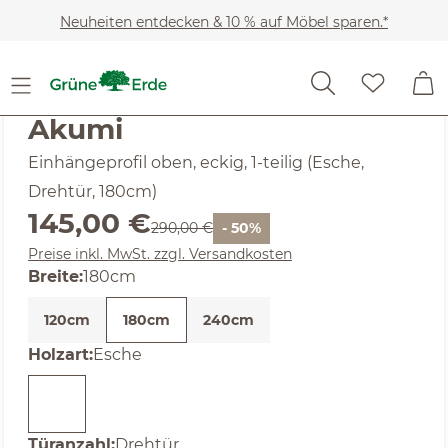
Zum Hauptinhalt springen
Neuheiten entdecken & 10 % auf Möbel sparen.*
SALE
Noch keine Bewertungen
Akumi
Einhängeprofil oben, eckig, 1-teilig (Esche,
Drehtür, 180cm)
Verkaufspreis:
145,00 €
Regulärer Preis:
290,00 €
- 50%
Preise inkl. MwSt. zzgl. Versandkosten
auswählen
Breite
:
180cm
120cm
180cm
240cm
auswählen
Holzart
:
Esche
auswählen
Türanzahl
:
Drehtür