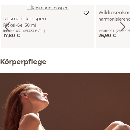
Wildrosenkn
Rosmarinknospen
harmonisierend
Pickel-Gel 30 ml
Inhalt:
0.03 L
(593,33 € / 1 L)
Inhalt:
0.1 L
(269,00 €
17,80 €
26,90 €
Körperpflege