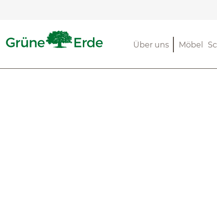
m Hauptinhalt springen
Zur Suche springen
Zur Hauptnavigation springen
Über uns
Möbel
Sc