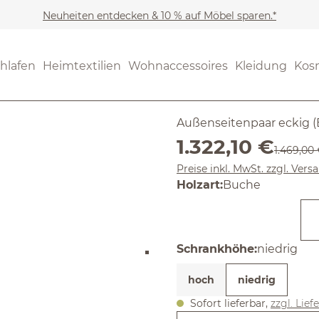
Neuheiten entdecken & 10 % auf Möbel sparen.*
SALE
Noch keine Bewertungen
hlafen
Heimtextilien
Wohnaccessoires
Kleidung
Kos
Akumi
Außenseitenpaar eckig (
Verkaufspreis:
1.322,10 €
Regulärer
1.469,00
Preise inkl. MwSt. zzgl. Ver
auswählen
Holzart
:
Buche
auswähle
Schrankhöhe
:
niedrig
hoch
niedrig
Sofort lieferbar,
zzgl. Lief