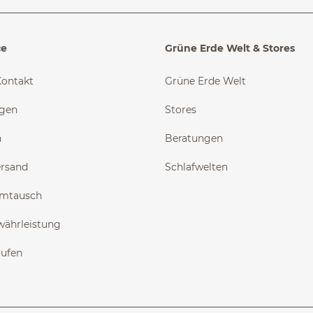
ce
Grüne Erde Welt & Stores
Kontakt
Grüne Erde Welt
ngen
Stores
n
Beratungen
ersand
Schlafwelten
Umtausch
währleistung
rufen