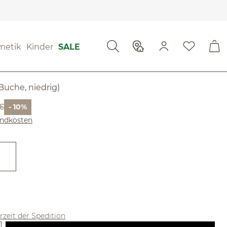
metik
Kinder
SALE
Buche, niedrig)
 Preis:
 €
- 10%
sandkosten
n
erzeit der Spedition