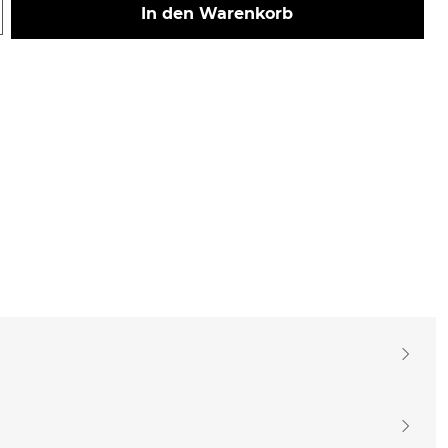
 Gib den gewünschten Wert ein ode
In den Warenkorb