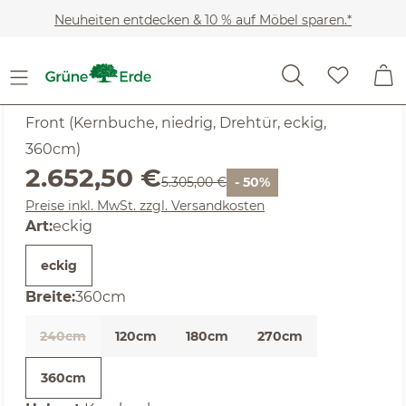
Zum Hauptinhalt springen
Neuheiten entdecken & 10 % auf Möbel sparen.*
SALE
Noch keine Bewertungen
Akumi
Front (Kernbuche, niedrig, Drehtür, eckig,
360cm)
Verkaufspreis:
2.652,50 €
Regulärer Preis:
5.305,00 €
- 50%
Preise inkl. MwSt. zzgl. Versandkosten
auswählen
Art
:
eckig
eckig
auswählen
Breite
:
360cm
240cm
120cm
180cm
270cm
(Diese Option ist zurzeit nicht verfügbar. )
360cm