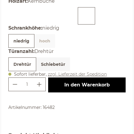
auswählen
Holzart
:
Kernbuche
auswählen
Schrankhöhe
:
niedrig
niedrig
hoch
(Diese Option ist zurzeit nicht verfügbar. )
auswählen
Türanzahl
:
Drehtür
Drehtür
Schiebetür
Sofort lieferbar,
zzgl. Lieferzeit der Spedition
Produkt Anzahl: Gib den gewünschte
In den Warenkorb
Artikelnummer:
16482