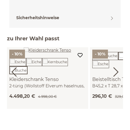
Sicherheitshinweise
zu Ihrer Wahl passt
- 10%
- 10%
Kleiderschrank Tenso
Beistelltisch Te
2-türig (Wollstoff Elverum haselnuss,
B45,2 x T 28,7 x H
Buche)
4.498,20 €
296,10 €
4.998,00 €
329,00 