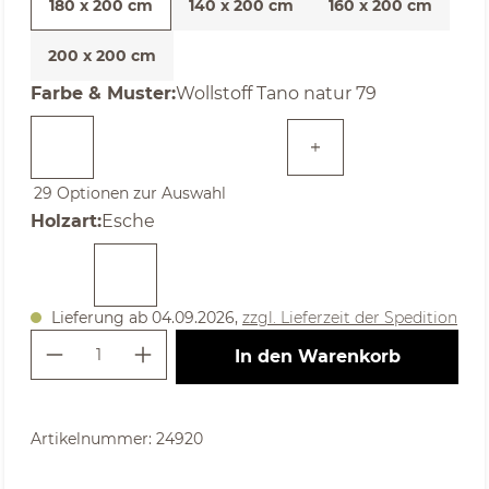
180 x 200 cm
140 x 200 cm
160 x 200 cm
200 x 200 cm
auswählen
Farbe & Muster
:
Wollstoff Tano natur 79
29 Optionen zur Auswahl
auswählen
Holzart
:
Esche
Lieferung ab 04.09.2026,
zzgl. Lieferzeit der Spedition
Produkt Anzahl: Gib den gewünschte
In den Warenkorb
Artikelnummer:
24920