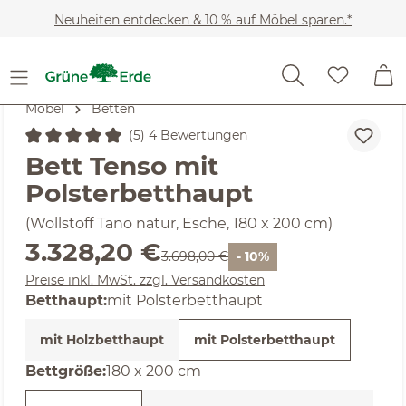
Zum Hauptinhalt springen
Neuheiten entdecken & 10 % auf Möbel sparen.*
Möbel
Betten
(5) 4 Bewertungen
Durchschnittliche Bewertung von 5 von 5 Sternen
Bett Tenso mit
Polsterbetthaupt
(Wollstoff Tano natur, Esche, 180 x 200 cm)
Verkaufspreis:
3.328,20 €
Regulärer Preis:
3.698,00 €
- 10%
Preise inkl. MwSt. zzgl. Versandkosten
Betthaupt:
mit Polsterbetthaupt
mit Holzbetthaupt
mit Polsterbetthaupt
auswählen
Bettgröße
:
180 x 200 cm