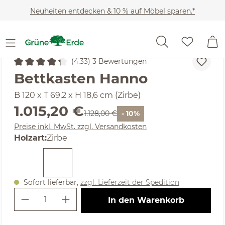
Zum Hauptinhalt springen
Neuheiten entdecken & 10 % auf Möbel sparen.*
Möbel
Betten
Nachttische
(4.33) 3 Bewertungen
Durchschnittliche Bewertung von 4.33 von 5 Sternen
Bettkasten Hanno
B 120 x T 69,2 x H 18,6 cm (Zirbe)
Verkaufspreis:
1.015,20 €
Regulärer Preis:
1.128,00 €
- 10%
Preise inkl. MwSt. zzgl. Versandkosten
auswählen
Holzart
:
Zirbe
Sofort lieferbar,
zzgl. Lieferzeit der Spedition
Produkt Anzahl: Gib den gewünschte
In den Warenkorb