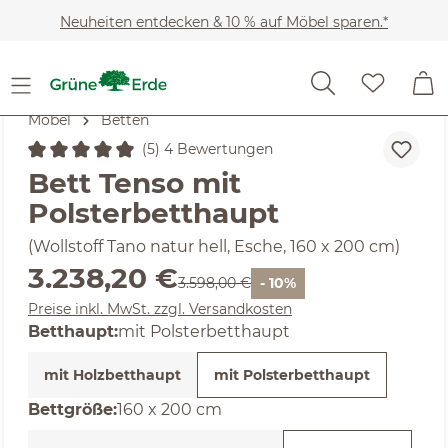
Zum Hauptinhalt springen
Neuheiten entdecken & 10 % auf Möbel sparen.*
Möbel
Betten
(5) 4 Bewertungen
Durchschnittliche Bewertung von 5 von 5 Sternen
Bett Tenso mit
Polsterbetthaupt
(Wollstoff Tano natur hell, Esche, 160 x 200 cm)
Verkaufspreis:
3.238,20 €
Regulärer Preis:
3.598,00 €
- 10%
Preise inkl. MwSt. zzgl. Versandkosten
Betthaupt:
mit Polsterbetthaupt
mit Holzbetthaupt
mit Polsterbetthaupt
auswählen
Bettgröße
:
160 x 200 cm