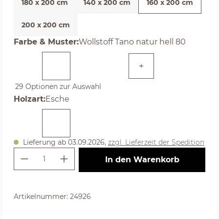
180 x 200 cm
140 x 200 cm
160 x 200 cm
200 x 200 cm
auswählen
Farbe & Muster
:
Wollstoff Tano natur hell 80
29 Optionen zur Auswahl
auswählen
Holzart
:
Esche
Lieferung ab 03.09.2026,
zzgl. Lieferzeit der Spedition
Produkt Anzahl: Gib den gewünschte
In den Warenkorb
Artikelnummer:
24926