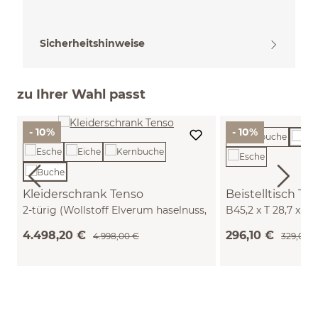
Sicherheitshinweise
zu Ihrer Wahl passt
- 10%
- 10%
Kleiderschrank Tenso
Beistelltisch Te
2-türig (Wollstoff Elverum haselnuss,
B45,2 x T 28,7 x H
Buche)
4.498,20 €
296,10 €
4.998,00 €
329,00 