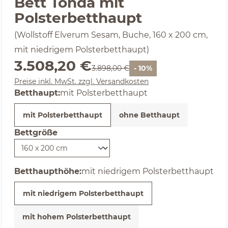
Bett Tonda mit
Polsterbetthaupt
(Wollstoff Elverum Sesam, Buche, 160 x 200 cm,
mit niedrigem Polsterbetthaupt)
Verkaufspreis:
3.508,20 €
Regulärer Preis:
3.898,00 €
- 10%
Preise inkl. MwSt. zzgl. Versandkosten
Betthaupt:
mit Polsterbetthaupt
mit Polsterbetthaupt
ohne Betthaupt
Bettgröße
auswählen
auswählen
Betthaupthöhe
:
mit niedrigem Polsterbetthaupt
mit niedrigem Polsterbetthaupt
mit hohem Polsterbetthaupt