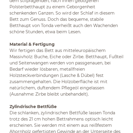
dem stilprägenden, nach innen gebogenen
Polsterbetthaupt zu einem Geborgenheit
schenkenden Ganzen. So wird der Schlaf in diesem
Bett zum Genuss. Doch das bequeme, stabile
Betthaupt von Tonda verheißt auch den Wachenden
schöne Stunden, etwa beim Lesen.
Material & Fertigung
Wir fertigen das Bett aus mitteleuropäischem
Massivholz: Buche, Eiche oder Zirbe. Betthaupt, Fußteil
und Seitenwangen werden von passgenauen, bei
Bedarf wieder lösbaren, metallfreien
Holzsteckverbindungen (Lasche & Dübel) fest
zusammengehalten. Die Holzoberfläche ist mit
natürlichem, duftendem Pflegeöl eingelassen
(Ausnahme: Zirbe bleibt unbehandelt).
Zylindrische Bettfüße
Die schlanken, zylindrischen Bettfüße lassen Tonda
trotz des 21 cm hohen Bettrahmens optisch leicht
erscheinen. Sie werden mit einem aus reißfestem
Ahornholz gefertigten Gewinde an der Unterseite des