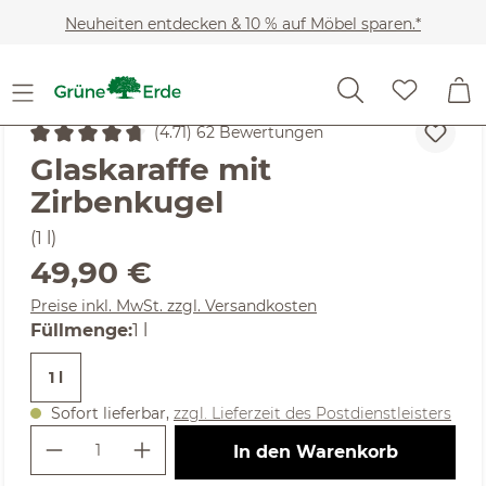
Zum Hauptinhalt springen
Neuheiten entdecken & 10 % auf Möbel sparen.*
Wohnaccessoires
Esszimmer
Gläser, Karaffen & Kan
(4.71) 62 Bewertungen
Durchschnittliche Bewertung von 4.71 von 5 Sternen
Glaskaraffe mit
Zirbenkugel
(1 l)
Regulärer Preis:
49,90 €
Preise inkl. MwSt. zzgl. Versandkosten
auswählen
Füllmenge
:
1 l
1 l
Sofort lieferbar,
zzgl. Lieferzeit des Postdienstleisters
Produkt Anzahl: Gib den gewünschte
In den Warenkorb