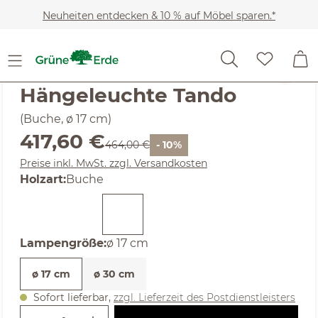
Zum Hauptinhalt springen
Neuheiten entdecken & 10 % auf Möbel sparen.*
(4.82) 11 Bewertungen
Durchschnittliche Bewertung von 4.82 von 5 Sternen
Hängeleuchte Tando
(Buche, ø 17 cm)
Verkaufspreis:
417,60 €
Regulärer Preis:
464,00 €
- 10%
Preise inkl. MwSt. zzgl. Versandkosten
auswählen
Holzart
:
Buche
auswählen
Lampengröße
:
ø 17 cm
ø 17 cm
ø 30 cm
Sofort lieferbar,
zzgl. Lieferzeit des Postdienstleisters
Produkt Anzahl: Gib den gewünschte