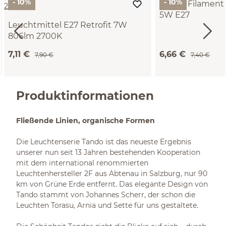
- 10%
- 10%
Osram Filament
5W E27
Leuchtmittel E27 Retrofit 7W
806lm 2700K
7,11 €
6,66 €
7,90 €
7,40 €
Produktinformationen
Fließende Linien, organische Formen
Die Leuchtenserie Tando ist das neueste Ergebnis
unserer nun seit 13 Jahren bestehenden Kooperation
mit dem international renommierten
Leuchtenhersteller 2F aus Abtenau in Salzburg, nur 90
km von Grüne Erde entfernt. Das elegante Design von
Tando stammt von Johannes Scherr, der schon die
Leuchten Torasu, Arnia und Sette für uns gestaltete.