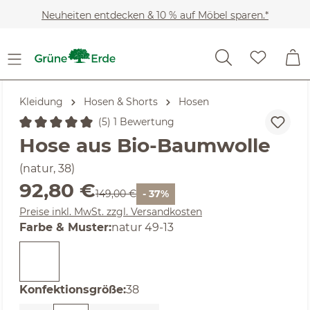
Zum Hauptinhalt springen
Neuheiten entdecken & 10 % auf Möbel sparen.*
Kleidung
Hosen & Shorts
Hosen
(5) 1 Bewertung
Durchschnittliche Bewertung von 5 von 5 Sternen
Hose aus Bio-Baumwolle
(natur, 38)
Verkaufspreis:
92,80 €
Regulärer Preis:
149,00 €
- 37%
Preise inkl. MwSt. zzgl. Versandkosten
auswählen
Farbe & Muster
:
natur 49-13
auswählen
Konfektionsgröße
:
38