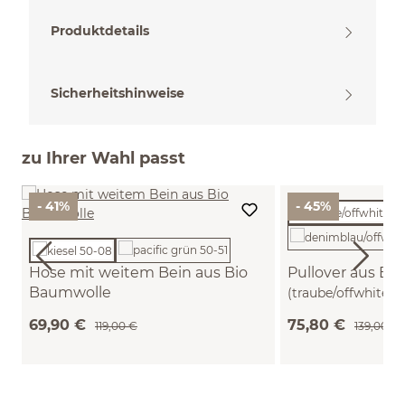
Produktdetails
Sicherheitshinweise
zu Ihrer Wahl passt
- 41%
- 45%
Hose mit weitem Bein aus Bio
Pullover aus Bi
Baumwolle
(traube/offwhite ri
(kiesel, 38)
69,90 €
75,80 €
119,00 €
139,00 €