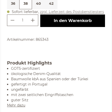
36
38
40
42
Sofort lieferbar,
zzgl. Lieferzeit des Postdienstleisters
Produkt Anzahl: Gib den gewünschte
In den Warenkorb
Artikelnummer:
865343
Produkt Highlights
GOTS-zertifiziert
ökologische Denim-Qualität
Baumwolle kbA aus Spanien oder der Türkei
gefertigt in Portugal
ungefärbt
mit zwei seitlichen Eingriffstaschen
guter Sitz
Mehr dazu