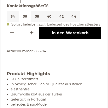
auswählen
Konfektionsgröße
:
36
34
36
38
40
42
44
Sofort lieferbar,
zzgl. Lieferzeit des Postdienstleisters
Produkt Anzahl: Gib den gewünschte
In den Warenkorb
Artikelnummer:
856714
Produkt Highlights
GOTS-zertifiziert
in ökologischer Denim-Qualität aus Italien
elasthanfrei
Baumwolle kbA aus der Türkei
gefertigt in Portugal
beliebtes Basic-Modell