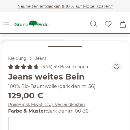
Zum Hauptinhalt springen
Neuheiten entdecken & 10 % auf Möbel sparen.*
Kleidung
Jeans
(4.76) 49 Bewertungen
Durchschnittliche Bewertung von 4.76 von 5 Sternen
Jeans weites Bein
100% Bio-Baumwolle (dark denim, 36)
Regulärer Preis:
129,00 €
Preise inkl. MwSt. zzgl. Versandkosten
auswählen
Farbe & Muster
:
dark denim 00-36