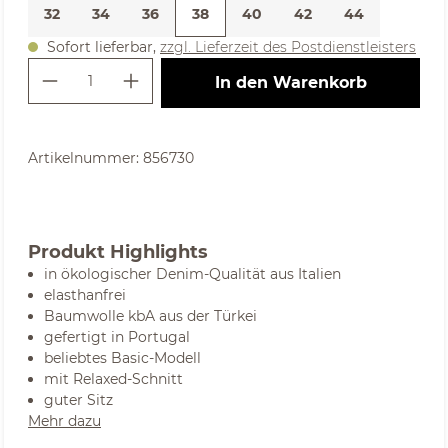
32
34
36
38
40
42
44
Sofort lieferbar,
zzgl. Lieferzeit des Postdienstleisters
Produkt Anzahl: Gib den gewünschte
In den Warenkorb
Artikelnummer:
856730
Produkt Highlights
in ökologischer Denim-Qualität aus Italien
elasthanfrei
Baumwolle kbA aus der Türkei
gefertigt in Portugal
beliebtes Basic-Modell
mit Relaxed-Schnitt
guter Sitz
Mehr dazu