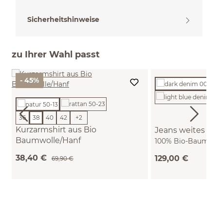
Sicherheitshinweise
zu Ihrer Wahl passt
- 45%
36
38
40
42
+
2
Kurzarmshirt aus Bio
Jeans weites Be
Baumwolle/Hanf
100% Bio-Baumwol
(natur, 38)
36)
38,40 €
129,00 €
69,90 €