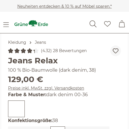
Zum Hauptinhalt springen
Neuheiten entdecken & 10 % auf Möbel sparen.*
Kleidung
Jeans
(4.32) 28 Bewertungen
Durchschnittliche Bewertung von 4.32 von 5 Sternen
Jeans Relax
100 % Bio-Baumwolle (dark denim, 38)
Regulärer Preis:
129,00 €
Preise inkl. MwSt. zzgl. Versandkosten
auswählen
Farbe & Muster
:
dark denim 00-36
auswählen
Konfektionsgröße
:
38