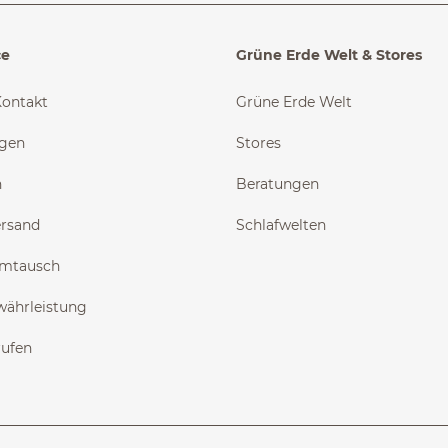
ce
Grüne Erde Welt & Stores
Kontakt
Grüne Erde Welt
ngen
Stores
n
Beratungen
ersand
Schlafwelten
Umtausch
währleistung
rufen