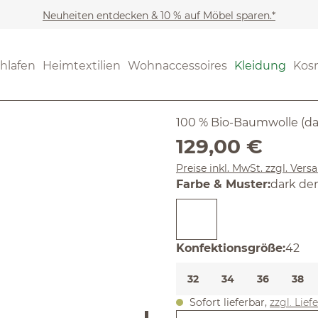
Neuheiten entdecken & 10 % auf Möbel sparen.*
Kleidung
Jeans
(4.32) 28 B
hlafen
Heimtextilien
Wohnaccessoires
Kleidung
Kos
Durchschnittliche Bewertung
Jeans Rela
100 % Bio-Baumwolle (da
Regulärer Preis:
129,00 €
Preise inkl. MwSt. zzgl. Ver
auswäh
Farbe & Muster
:
dark de
ausw
Konfektionsgröße
:
42
32
34
36
38
Sofort lieferbar,
zzgl. Lief