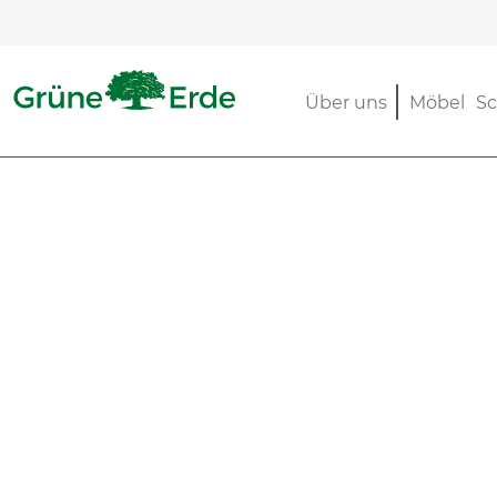
m Hauptinhalt springen
Zur Suche springen
Zur Hauptnavigation springen
Über uns
Möbel
Sc