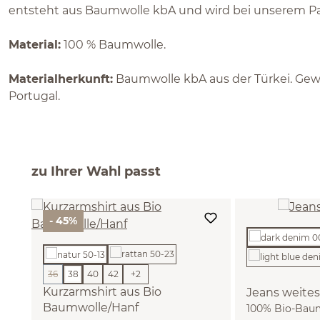
entsteht aus Baumwolle kbA und wird bei unserem Par
Material:
100 % Baumwolle.
Materialherkunft:
Baumwolle kbA aus der Türkei. Gewebt
Portugal.
zu Ihrer Wahl passt
- 45%
36
38
40
42
+
2
(Diese Option ist zurzeit nicht verfügbar.)
Kurzarmshirt aus Bio
Jeans weites
Baumwolle/Hanf
100% Bio-Baum