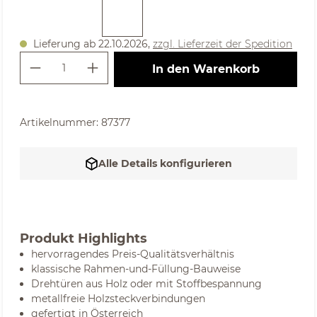
Lieferung ab 22.10.2026,
zzgl. Lieferzeit der Spedition
Produkt Anzahl: Gib den gewünschte
In den Warenkorb
Artikelnummer:
87377
Alle Details konfigurieren
Produkt Highlights
hervorragendes Preis-Qualitätsverhältnis
klassische Rahmen-und-Füllung-Bauweise
Drehtüren aus Holz oder mit Stoffbespannung
metallfreie Holzsteckverbindungen
gefertigt in Österreich