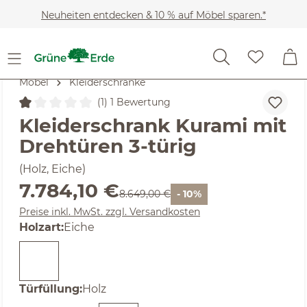
Zum Hauptinhalt springen
Neuheiten entdecken & 10 % auf Möbel sparen.*
Möbel
Kleiderschränke
(1) 1 Bewertung
Durchschnittliche Bewertung von 1 von 5 Sternen
Kleiderschrank Kurami mit
Drehtüren 3-türig
(Holz, Eiche)
Verkaufspreis:
7.784,10 €
Regulärer Preis:
8.649,00 €
- 10%
Preise inkl. MwSt. zzgl. Versandkosten
auswählen
Holzart
:
Eiche
auswählen
Türfüllung
:
Holz