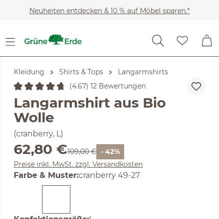
Zum Hauptinhalt springen
Neuheiten entdecken & 10 % auf Möbel sparen.*
Kleidung
Shirts & Tops
Langarmshirts
(4.67) 12 Bewertungen
Durchschnittliche Bewertung von 4.67 von 5 Sternen
Langarmshirt aus Bio
Wolle
(cranberry, L)
Verkaufspreis:
62,80 €
Regulärer Preis:
109,00 €
- 42%
Preise inkl. MwSt. zzgl. Versandkosten
auswählen
Farbe & Muster
:
cranberry 49-27
auswählen