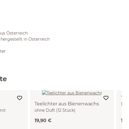
aus Österreich
 hergestellt in Österreich
ter
te
Tee
Teelichter aus Bienenwachs
12 
mit
ohne Duft (12 Stück)
Gla
19,90 €
19,