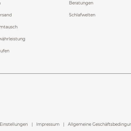
n
Beratungen
ersand
Schlafwelten
Umtausch
währleistung
rufen
Einstellungen
Impressum
Allgemeine Geschäftsbedingun