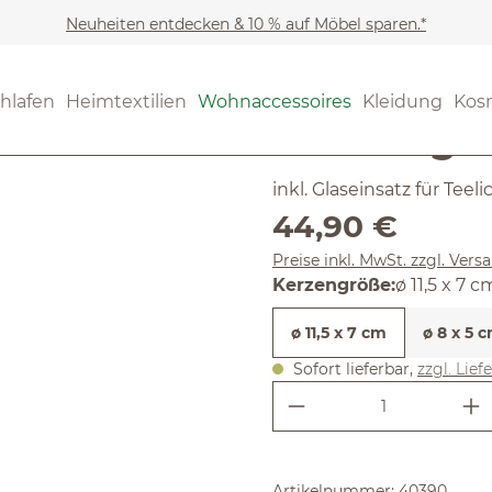
Neuheiten entdecken & 10 % auf Möbel sparen.*
Wohnaccessoires
Deko &
(4.86) 71 B
hlafen
Heimtextilien
Wohnaccessoires
Kleidung
Kos
Durchschnittliche Bewertun
Lichtkugel
inkl. Glaseinsatz für Teeli
Regulärer Preis:
44,90 €
Preise inkl. MwSt. zzgl. Ver
auswähle
Kerzengröße
:
ø 11,5 x 7 c
ø 11,5 x 7 cm
ø 8 x 5 
Sofort lieferbar,
zzgl. Lief
Produkt Anzahl:
Artikelnummer:
40390