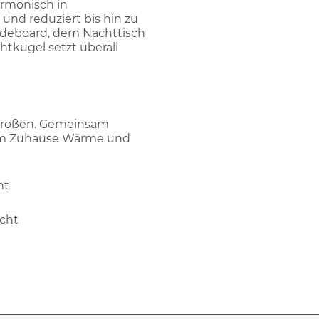
armonisch in
 und reduziert bis hin zu
ideboard, dem Nachttisch
htkugel setzt überall
 Größen. Gemeinsam
hrem Zuhause Wärme und
ht
icht