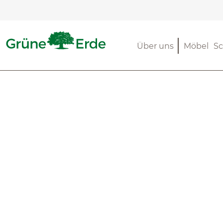
m Hauptinhalt springen
Zur Suche springen
Zur Hauptnavigation springen
Über uns
Möbel
Sc