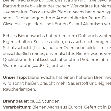
Bienenwachs aus Europa. Das Wachs wird in liebevoll
Partnerbetrieb – einer deutschen Werkstätte für Men
– verarbeitet. Das wertvolle Bienenwachs hat einen ty
sorgt für eine angenehme Atmosphäre im Raum. Das 
Glaseinsatz geliefert – so können Sie auf Aluhülsen ver
Echtes Bienenwachs hat neben dem Duft auch weite
Eigenschaften. So ist es üblich, dass sich nach einiger 
Schutzschicht (Patina) auf der Oberfläche bildet – ein 
ausschließlich reines, unverfälschtes Bienenwachs v
Qualitätsmerkmal lässt sich aber ohne Probleme abre
Wärmezufuhr (ca. 30 °C) entfernen.
Unser Tipp:
Bienenwachs hat einen höheren Brennwer
wird somit heißer, braucht mehr Sauerstoff und eignet
Räucherlampen.
Brenndauer:
ca. 3,5 Stunden
Verarbeitung:
Bienenwachs aus Europa. Gefertigt in 