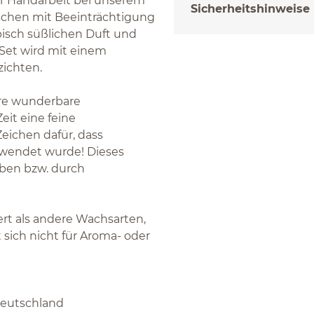
er Handarbeit bei unserem
Sicherheitshinweise
schen mit Beeinträchtigung
pisch süßlichen Duft und
Set wird mit einem
zichten.
re wunderbare
Zeit eine feine
Zeichen dafür, dass
erwendet wurde! Dieses
iben bzw. durch
t als andere Wachsarten,
 sich nicht für Aroma- oder
Deutschland