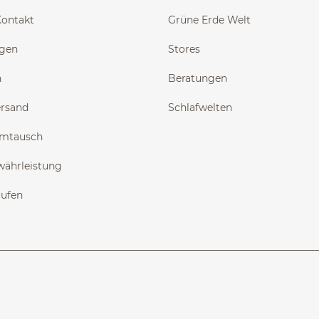
Kontakt
Grüne Erde Welt
ngen
Stores
n
Beratungen
ersand
Schlafwelten
Umtausch
währleistung
rufen