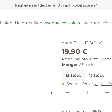
Neuheiten entdecken & 10 % auf Möbel sparen.*
Wohnaccessoires
Kerzen
(4.2) 45 Be
hlafen
Heimtextilien
Wohnaccessoires
Kleidung
Kos
Durchschnittliche Bewertung
Teelichte
ohne Duft (12 Stück)
Regulärer Preis:
19,90 €
Preise inkl. MwSt. zzgl. Ver
auswählen
Menge
:
12 Stück
18 Stück
12 Stück
Sofort lieferbar,
zzgl. Lief
Produkt Anzahl:
Artikelnummer:
48538