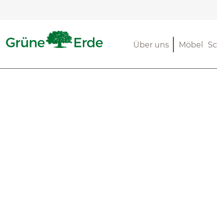
m Hauptinhalt springen
Zur Suche springen
Zur Hauptnavigation springen
Über uns
Möbel
Sc