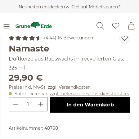
Zum Hauptinhalt springen
Neuheiten entdecken & 10 % auf Möbel sparen.*
Wohnaccessoires
Kerzen & Kerzenhalter
Duftkerzen
(4.44) 16 Bewertungen
Durchschnittliche Bewertung von 4.44 von 5 Sternen
Namaste
Duftkerze aus Rapswachs im recyclierten Glas,
325 ml
Regulärer Preis:
29,90 €
Preise inkl. MwSt. zzgl. Versandkosten
Sofort lieferbar,
zzgl. Lieferzeit des Postdienstleisters
Produkt Anzahl: Gib den gewünschte
In den Warenkorb
Artikelnummer:
48768