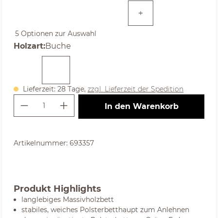
5 Optionen zur Auswahl
auswählen
Holzart
:
Buche
Lieferzeit: 28 Tage,
zzgl. Lieferzeit der Spedition
Produkt Anzahl: Gib den gewünschte
In den Warenkorb
Artikelnummer:
693357
Produkt Highlights
langlebiges Massivholzbett
stabiles, weiches Polsterbetthaupt zum Anlehnen