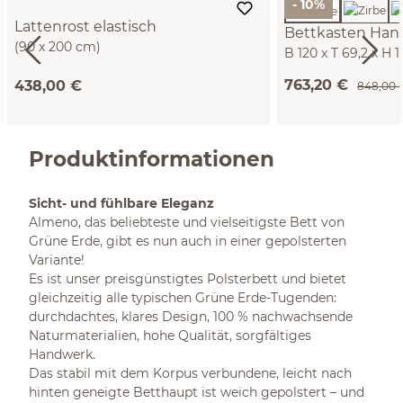
- 10%
Lattenrost elastisch
Bettkasten Han
(90 x 200 cm)
B 120 x T 69,2 x H 
763,20 €
438,00 €
848,00 
Produktinformationen
Sicht- und fühlbare Eleganz
Almeno, das beliebteste und vielseitigste Bett von
Grüne Erde, gibt es nun auch in einer gepolsterten
Variante!
Es ist unser preisgünstigtes Polsterbett und bietet
gleichzeitig alle typischen Grüne Erde-Tugenden:
durchdachtes, klares Design, 100 % nachwachsende
Naturmaterialien, hohe Qualität, sorgfältiges
Handwerk.
Das stabil mit dem Korpus verbundene, leicht nach
hinten geneigte Betthaupt ist weich gepolstert – und