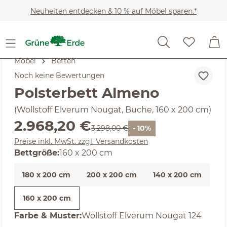
Zum Hauptinhalt springen
Neuheiten entdecken & 10 % auf Möbel sparen.*
Möbel
Betten
Noch keine Bewertungen
Polsterbett Almeno
(Wollstoff Elverum Nougat, Buche, 160 x 200 cm)
Verkaufspreis:
2.968,20 €
Regulärer Preis:
3.298,00 €
- 10%
Preise inkl. MwSt. zzgl. Versandkosten
auswählen
Bettgröße
:
160 x 200 cm
180 x 200 cm
200 x 200 cm
140 x 200 cm
160 x 200 cm
auswählen
Farbe & Muster
:
Wollstoff Elverum Nougat 124