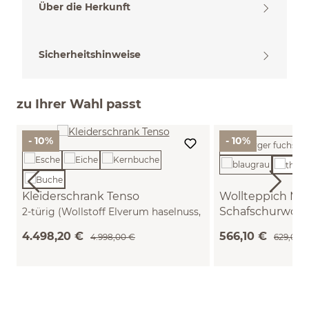
Über die Herkunft
Sicherheitshinweise
zu Ihrer Wahl passt
- 10%
- 10%
Kleiderschrank Tenso
Wollteppich Mag
Schafschurwoll
2-türig (Wollstoff Elverum haselnuss,
Buche)
(thymian, Ø140 c
4.498,20 €
566,10 €
4.998,00 €
629,00 