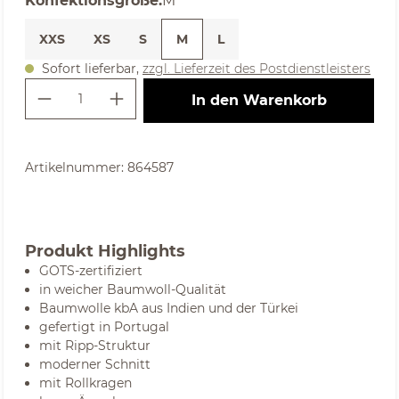
Konfektionsgröße
:
M
XXS
XS
S
M
L
Sofort lieferbar,
zzgl. Lieferzeit des Postdienstleisters
Produkt Anzahl: Gib den gewünschte
In den Warenkorb
Artikelnummer:
864587
Produkt Highlights
GOTS-zertifiziert
in weicher Baumwoll-Qualität
Baumwolle kbA aus Indien und der Türkei
gefertigt in Portugal
mit Ripp-Struktur
moderner Schnitt
mit Rollkragen