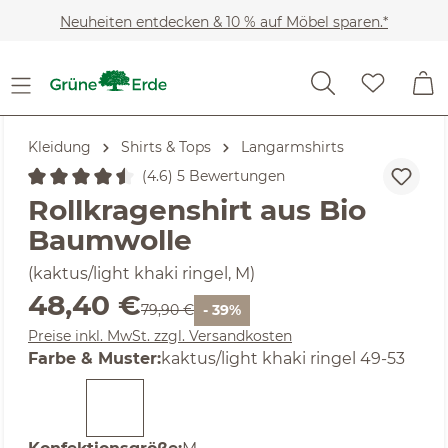
Zum Hauptinhalt springen
Neuheiten entdecken & 10 % auf Möbel sparen.*
Kleidung
Shirts & Tops
Langarmshirts
(4.6) 5 Bewertungen
Durchschnittliche Bewertung von 4.6 von 5 Sternen
Rollkragenshirt aus Bio
Baumwolle
(kaktus/light khaki ringel, M)
Verkaufspreis:
48,40 €
Regulärer Preis:
79,90 €
- 39%
Preise inkl. MwSt. zzgl. Versandkosten
auswählen
Farbe & Muster
:
kaktus/light khaki ringel 49-53
(Diese Option ist zurzeit nicht verfügbar. )
(Diese Option ist zurzeit nicht verfügbar. )
auswählen