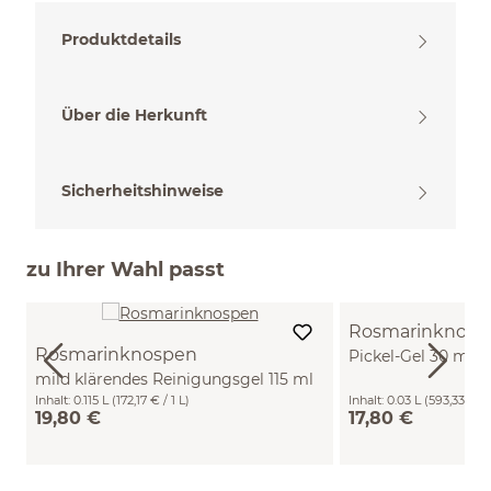
Produktdetails
Über die Herkunft
Sicherheitshinweise
zu Ihrer Wahl passt
Rosmarinknosp
Rosmarinknospen
Pickel-Gel 30 ml
mild klärendes Reinigungsgel 115 ml
Inhalt:
0.115 L
(172,17 € / 1 L)
Inhalt:
0.03 L
(593,33 € / 
19,80 €
17,80 €