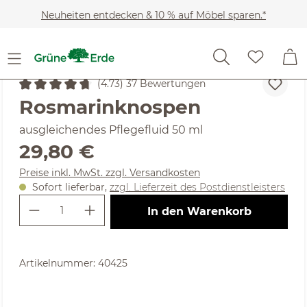
Zum Hauptinhalt springen
Neuheiten entdecken & 10 % auf Möbel sparen.*
Kosmetik
Gesichtspflege & Reinigung
Gesichtspfleg
(4.73) 37 Bewertungen
Durchschnittliche Bewertung von 4.73 von 5 Sternen
Rosmarinknospen
ausgleichendes Pflegefluid 50 ml
Regulärer Preis:
29,80 €
Preise inkl. MwSt. zzgl. Versandkosten
Sofort lieferbar,
zzgl. Lieferzeit des Postdienstleisters
Produkt Anzahl: Gib den gewünschte
In den Warenkorb
Artikelnummer:
40425