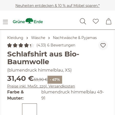
Zum Hauptinhalt springen
Neuheiten entdecken & 10 % auf Möbel sparen.*
Kleidung
Wäsche
Nachtwäsche & Pyjamas
(4.33) 6 Bewertungen
Durchschnittliche Bewertung von 4.33 von 5 Sternen
Schlafshirt aus Bio-
Baumwolle
(blumendruck himmelblau, XS)
Verkaufspreis:
31,40 €
Regulärer Preis:
59,90 €
- 47%
Preise inkl. MwSt. zzgl. Versandkosten
Farbe &
blumendruck himmelblau 49-
auswählen
Muster
:
91