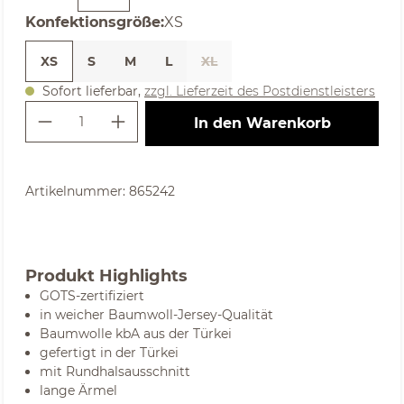
auswählen
Konfektionsgröße
:
XS
XS
S
M
L
XL
Sofort lieferbar,
zzgl. Lieferzeit des Postdienstleisters
Produkt Anzahl: Gib den gewünschte
In den Warenkorb
Artikelnummer:
865242
Produkt Highlights
GOTS-zertifiziert
in weicher Baumwoll-Jersey-Qualität
Baumwolle kbA aus der Türkei
gefertigt in der Türkei
mit Rundhalsausschnitt
lange Ärmel