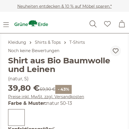
Zum Hauptinhalt springen
Neuheiten entdecken & 10 % auf Möbel sparen.*
Kleidung
Shirts & Tops
T-Shirts
Noch keine Bewertungen
Shirt aus Bio Baumwolle
und Leinen
(natur, S)
Verkaufspreis:
39,80 €
Regulärer Preis:
69,90 €
- 43%
Preise inkl. MwSt. zzgl. Versandkosten
auswählen
Farbe & Muster
:
natur 50-13
auswählen