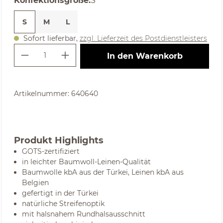
Konfektionsgröße
:
S
S
M
L
Sofort lieferbar,
zzgl. Lieferzeit des Postdienstleisters
Produkt Anzahl: Gib den gewünschte
In den Warenkorb
Artikelnummer:
640640
Produkt Highlights
GOTS-zertifiziert
in leichter Baumwoll-Leinen-Qualität
Baumwolle kbA aus der Türkei, Leinen kbA aus
Belgien
gefertigt in der Türkei
natürliche Streifenoptik
mit halsnahem Rundhalsausschnitt