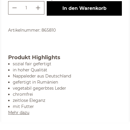
Produkt Anzahl: Gib den gewünschte
In den Warenkorb
Artikelnummer:
865810
Produkt Highlights
sozial fair gefertigt
in hoher Qualität
Nappaleder aus Deutschland
gefertigt in Rumänien
vegetabil gegerbtes Leder
chromfrei
zeitlose Eleganz
mit Futter
Mehr dazu