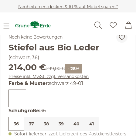
Zum Hauptinhalt springen
Neuheiten entdecken & 10 % auf Möbel sparen.*
Kleidung
Schuhe
Stiefeletten
Noch keine Bewertungen
Stiefel aus Bio Leder
(schwarz, 36)
Verkaufspreis:
214,00 €
Regulärer Preis:
299,00 €
- 28%
Preise inkl. MwSt. zzgl. Versandkosten
auswählen
Farbe & Muster
:
schwarz 49-01
auswählen
Schuhgröße
:
36
36
37
38
39
40
41
Sofort lieferbar,
zzgl. Lieferzeit des Postdienstleisters