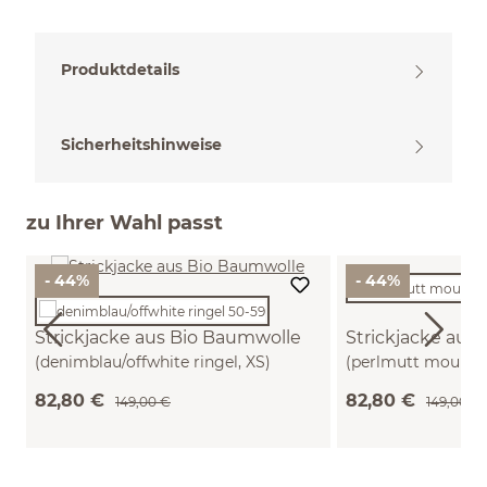
Produktdetails
Sicherheitshinweise
zu Ihrer Wahl passt
- 44%
- 44%
Strickjacke aus Bio Baumwolle
Strickjacke aus
(denimblau/offwhite ringel, XS)
(perlmutt mouliné
82,80 €
82,80 €
149,00 €
149,00 €