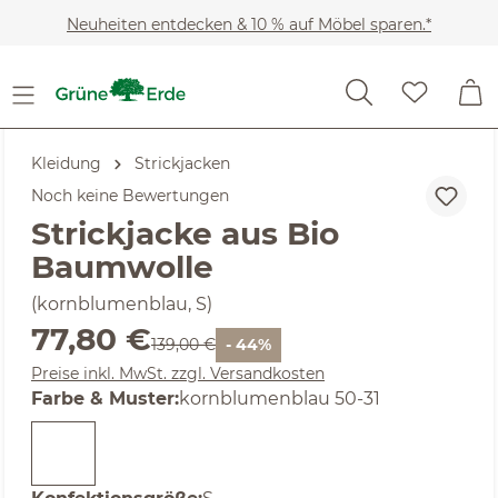
Zum Hauptinhalt springen
Neuheiten entdecken & 10 % auf Möbel sparen.*
Kleidung
Strickjacken
Noch keine Bewertungen
Strickjacke aus Bio
Baumwolle
(kornblumenblau, S)
Verkaufspreis:
77,80 €
Regulärer Preis:
139,00 €
- 44%
Preise inkl. MwSt. zzgl. Versandkosten
auswählen
Farbe & Muster
:
kornblumenblau 50-31
auswählen