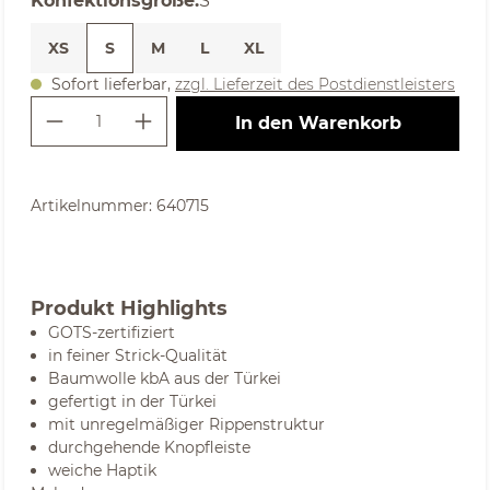
Konfektionsgröße
:
S
XS
S
M
L
XL
Sofort lieferbar,
zzgl. Lieferzeit des Postdienstleisters
Produkt Anzahl: Gib den gewünschte
In den Warenkorb
Artikelnummer:
640715
Produkt Highlights
GOTS-zertifiziert
in feiner Strick-Qualität
Baumwolle kbA aus der Türkei
gefertigt in der Türkei
mit unregelmäßiger Rippenstruktur
durchgehende Knopfleiste
weiche Haptik