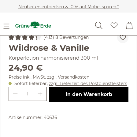
Zum Hauptinhalt springen
Neuheiten entdecken & 10 % auf Möbel sparen.*
Kosmetik
Körperpflege
Körperlotion & -pflege
(4.13) 8 Bewertungen
Durchschnittliche Bewertung von 4.13 von 5 Sternen
Wildrose & Vanille
Körperlotion harmonisierend 300 ml
Regulärer Preis:
24,90 €
Preise inkl. MwSt. zzgl. Versandkosten
Sofort lieferbar,
zzgl. Lieferzeit des Postdienstleisters
Produkt Anzahl: Gib den gewünschte
In den Warenkorb
Artikelnummer:
40636