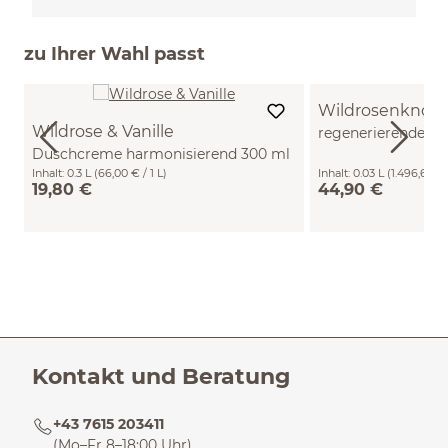
zu Ihrer Wahl passt
Wildrosenknos
Wildrose & Vanille
regenerierendes G
Duschcreme harmonisierend 300 ml
Hyaluron 30 ml
Inhalt:
0.3 L
(66,00 € / 1 L)
Inhalt:
0.03 L
(1.496,67 € 
19,80 €
44,90 €
Kontakt und Beratung
+43 7615 203411
(Mo–Fr 8–18:00 Uhr)