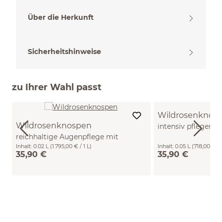
Über die Herkunft
Sicherheitshinweise
zu Ihrer Wahl passt
Wildrosenknos
Wildrosenknospen
intensiv pflegend
reichhaltige Augenpflege mit
Hyaluron 50 ml
Hyaluron 20 ml
Inhalt:
0.02 L
(1.795,00 € / 1 L)
Inhalt:
0.05 L
(718,00 € / 
35,90 €
35,90 €