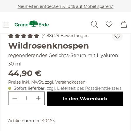
Zum Hauptinhalt springen
Neuheiten entdecken & 10 % auf Möbel sparen.*
Kosmetik
Gesichtspflege & Reinigung
Gesichtspfleg
(4.88) 24 Bewertungen
Durchschnittliche Bewertung von 4.88 von 5 Sternen
Wildrosenknospen
regenerierendes Gesichts-Serum mit Hyaluron
30 ml
Regulärer Preis:
44,90 €
Preise inkl. MwSt. zzgl. Versandkosten
Sofort lieferbar,
zzgl. Lieferzeit des Postdienstleisters
Produkt Anzahl: Gib den gewünschte
In den Warenkorb
Artikelnummer:
40465