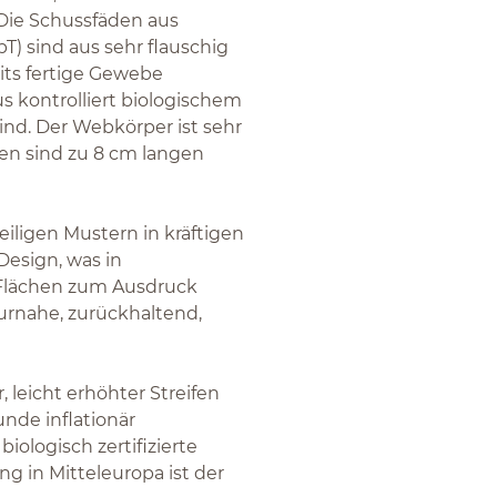
Die Schussfäden aus
bT) sind aus sehr flauschig
its fertige Gewebe
 kontrolliert biologischem
ind. Der Webkörper ist sehr
äden sind zu 8 cm langen
teiligen Mustern in kräftigen
Design, was in
 Flächen zum Ausdruck
urnahe, zurückhaltend,
 leicht erhöhter Streifen
unde inflationär
iologisch zertifizierte
g in Mitteleuropa ist der