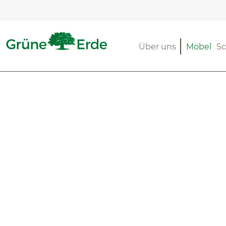
m Hauptinhalt springen
Zur Suche springen
Zur Hauptnavigation springen
Über uns
Möbel
Sc