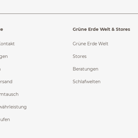
ce
Grüne Erde Welt & Stores
Kontakt
Grüne Erde Welt
ngen
Stores
n
Beratungen
ersand
Schlafwelten
Umtausch
währleistung
rufen