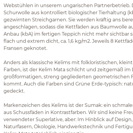
Webstühlen in unserem ungarischen Partnerbetrieb. 
Schurwolle aus kontrolliert biologischer Tierhaltung (k
gezwirnten Streichgarnen. Sie werden kräftig ans bere
angeschlagen, sodass die Kettfäden aus Baumwolle aus
Anbau (kbA) im fertigen Teppich nicht mehr sichtbar s
flach und extrem dicht, ca. 1,6 kg/m2. Jeweils 8 Kettf
Fransen geknotet.
Anders als klassische Kelims mit folkloristischen, klein
Farben, ist der Kelim Mata schlicht und zeitgemäß im 
großformatigen, streng gegliederten geometrischen
kommt. Auch die Farben sind Grüne Erde-typisch: nat
gedeckt.
Markenzeichen des Kelims ist der Sumak: ein schmaler,
aus Schussfäden in Kontrastfarben. Wir sind keine Fre
verwendeter Superlative, aber: Im Hinblick auf Design, b
Naturfasern, Ökologie, Handwerkstechnik und Fertigun