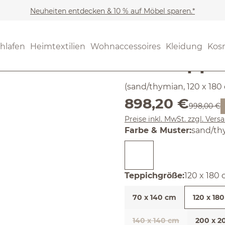
Neuheiten entdecken & 10 % auf Möbel sparen.*
Möbel
Teppiche
(4.69) 13 B
hlafen
Heimtextilien
Wohnaccessoires
Kleidung
Kos
Durchschnittliche Bewertun
Wollteppi
(sand/thymian, 120 x 180
Verkaufspreis:
898,20 €
Regulärer 
998,00 €
Preise inkl. MwSt. zzgl. Ver
auswäh
Farbe & Muster
:
sand/th
auswähl
Teppichgröße
:
120 x 180
70 x 140 cm
120 x 18
140 x 140 cm
200 x 2