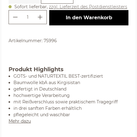
Sofort lieferbar,
zzgl. Lieferzeit des Postdienstleisters
Produkt Anzahl: Gib den gewünschte
In den Warenkorb
Artikelnummer:
75996
Produkt Highlights
GOTS- und NATURTEXTIL BEST-zertifiziert
Baumwolle kbA aus Kirgisistan
gefertigt in Deutschland
hochwertige Verarbeitung
mit Reißverschluss sowie praktischem Tragegriff
in drei sanften Farben erhältlich
pflegeleicht und waschbar
Mehr dazu