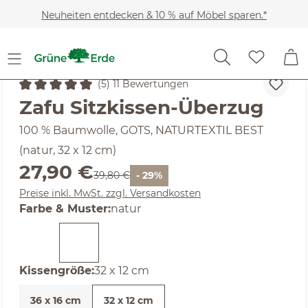
Zum Hauptinhalt springen
Neuheiten entdecken & 10 % auf Möbel sparen.*
Wohnaccessoires
Yoga
Yoga- & Meditationskissen
(5) 11 Bewertungen
Durchschnittliche Bewertung von 5 von 5 Sternen
Zafu Sitzkissen-Überzug
100 % Baumwolle, GOTS, NATURTEXTIL BEST
(natur, 32 x 12 cm)
Verkaufspreis:
27,90 €
Regulärer Preis:
39,80 €
- 29%
Preise inkl. MwSt. zzgl. Versandkosten
auswählen
Farbe & Muster
:
natur
auswählen
Kissengröße
:
32 x 12 cm
36 x 16 cm
32 x 12 cm