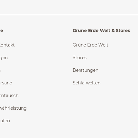
ce
Grüne Erde Welt & Stores
Kontakt
Grüne Erde Welt
ngen
Stores
n
Beratungen
ersand
Schlafwelten
Umtausch
währleistung
rufen