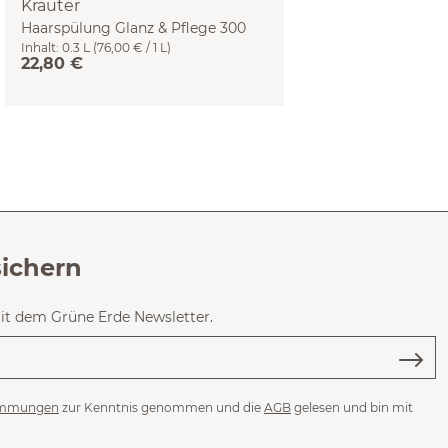
Kräuter
Haarspülung Glanz & Pflege 300
Inhalt:
0.3 L
(76,00 € / 1 L)
ml
22,80 €
sichern
mit dem Grüne Erde Newsletter.
immungen
zur Kenntnis genommen und die
AGB
gelesen und bin mit