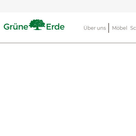
m Hauptinhalt springen
Zur Suche springen
Zur Hauptnavigation springen
Über uns
Möbel
Sc