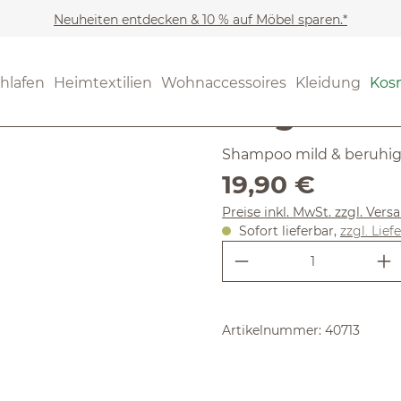
Neuheiten entdecken & 10 % auf Möbel sparen.*
Kosmetik
Haarpflege
(4.75) 8 Be
hlafen
Heimtextilien
Wohnaccessoires
Kleidung
Kos
Durchschnittliche Bewertung
Ziegenmil
Shampoo mild & beruhi
Regulärer Preis:
19,90 €
Preise inkl. MwSt. zzgl. Ver
Sofort lieferbar,
zzgl. Lief
Produkt Anzahl:
Artikelnummer:
40713