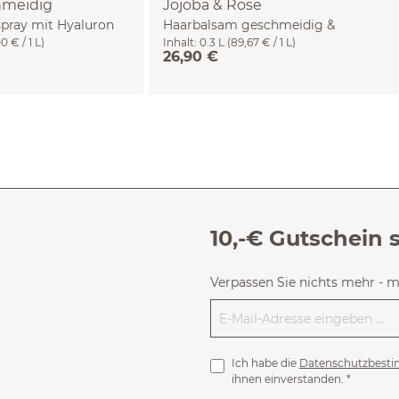
hmeidig
Jojoba & Rose
spray mit Hyaluron
Haarbalsam geschmeidig &
0 € / 1 L)
Inhalt:
0.3 L
(89,67 € / 1 L)
kämmbar 300 ml
26,90 €
10,-€ Gutschein 
Verpassen Sie nichts mehr - 
Ich habe die
Datenschutzbest
ihnen einverstanden.
*