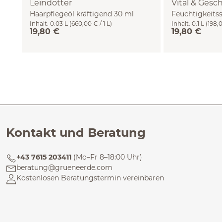
Leindotter
Vital & Gesc
Haarpflegeöl kräftigend 30 ml
Feuchtigkeits
Inhalt:
0.03 L
(660,00 € / 1 L)
Inhalt:
0.1 L
(198,0
100 ml
19,80 €
19,80 €
Kontakt und Beratung
+43 7615 203411
(Mo–Fr 8–18:00 Uhr)
beratung@grueneerde.com
Kostenlosen Beratungstermin vereinbaren