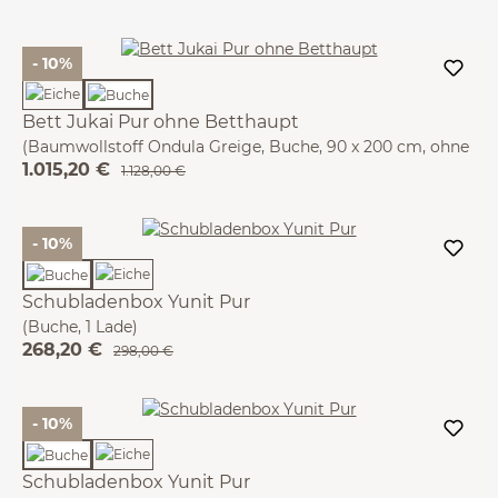
- 10%
Bett Jukai Pur ohne Betthaupt
(Baumwollstoff Ondula Greige, Buche, 90 x 200 cm, ohne
1.015,20 €
Betthaupt mit Bettrahmenhousse)
1.128,00 €
- 10%
Schubladenbox Yunit Pur
(Buche, 1 Lade)
268,20 €
298,00 €
- 10%
Schubladenbox Yunit Pur