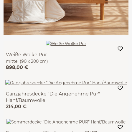
Weiße Wolke Pur
mittel (90 x 200 cm)
898,00 €
Ganzjahresdecke "Die Angenehme Pur"
Hanf/Baumwolle
214,00 €
VEGAN (140 x 200 cm)