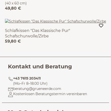
(40 x 60 cm)
49,80 €
Schlafkissen "Das Klassische Pur"
Schafschurwolle/Zirbe
59,80 €
(40 x 60 cm)
Kontakt und Beratung
+43 7615 203411
(Mo–Fr 8–18:00 Uhr)
beratung@grueneerde.com
Kostenlosen Beratungstermin vereinbaren